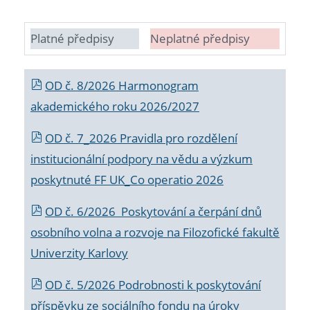
Platné předpisy
Neplatné předpisy
OD č. 8/2026 Harmonogram
akademického roku 2026/2027
OD č. 7_2026 Pravidla pro rozdělení
institucionální podpory na vědu a výzkum
poskytnuté FF UK_Co operatio 2026
OD č. 6/2026 Poskytování a čerpání dnů
osobního volna a rozvoje na Filozofické fakultě
Univerzity Karlovy
OD č. 5/2026 Podrobnosti k poskytování
příspěvku ze sociálního fondu na úroky