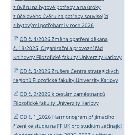
z úvěru na bytové potřeby a na úroky
z účelového úvěru na potřeby související
s bytovými potřebami v roce 2026
OD č. 4/2026 Změna opatření děkana
č. 18/2025, Organizační a provozní řád
Knihovny Filozofické fakulty Univerzity Karlovy
OD č. 3/2026 Zrušení Centra strategických
regionů Filozofické fakulty Univerzity Karlovy
OD č. 2/2026 k
cestám zaměstnanců
Filozofické fakulty Univerzity Karlovy
OD č. 1_2026 Harmonogram přijímacího
řízení ke studiu na FF UK pro studium začínající
akademickým rokem 2026_2027 a příprav