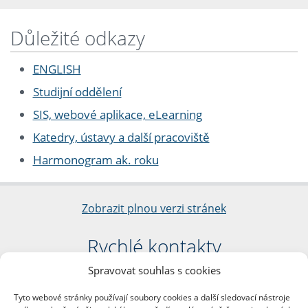
Důležité odkazy
ENGLISH
Studijní oddělení
SIS, webové aplikace, eLearning
Katedry, ústavy a další pracoviště
Harmonogram ak. roku
Zobrazit plnou verzi stránek
Rychlé kontakty
Spravovat souhlas s cookies
Filozofická fakulta
Univerzita Karlova
Tyto webové stránky používají soubory cookies a další sledovací nástroje
nám. Jana Palacha 1/2