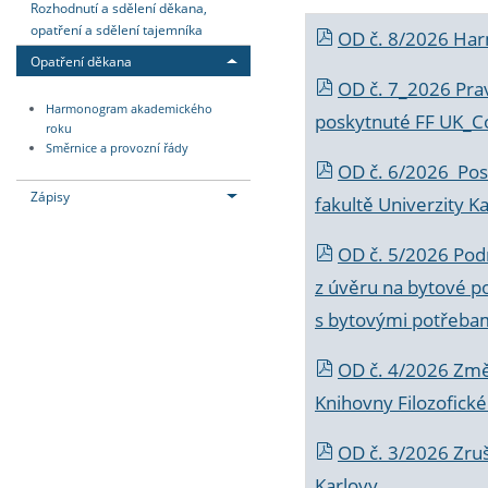
Rozhodnutí a sdělení děkana,
opatření a sdělení tajemníka
OD č. 8/2026 Ha
Opatření děkana
OD č. 7_2026 Prav
Harmonogram akademického
poskytnuté FF UK_C
roku
Směrnice a provozní řády
OD č. 6/2026 Posk
Zápisy
fakultě Univerzity K
OD č. 5/2026 Podr
z úvěru na bytové po
s bytovými potřebam
OD č. 4/2026 Změ
Knihovny Filozofické
OD č. 3/2026 Zruš
Karlovy