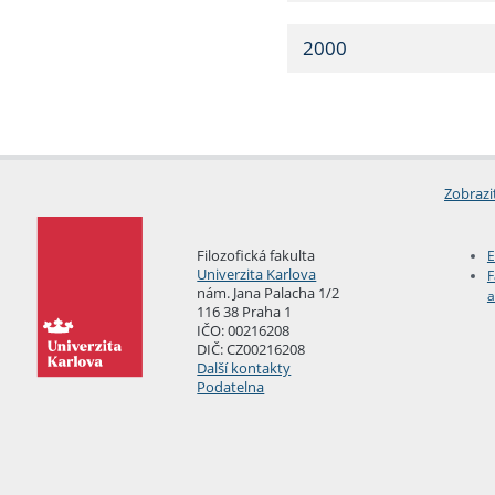
2000
Zobrazi
Filozofická fakulta
E
Univerzita Karlova
F
nám. Jana Palacha 1/2
a
116 38 Praha 1
IČO: 00216208
DIČ: CZ00216208
Další kontakty
Podatelna