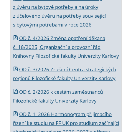
z úvěru na bytové potřeby a na úroky
z účelového úvěru na potřeby související
s bytovými potřebami v roce 2026
OD č. 4/2026 Změna opatření děkana
č. 18/2025, Organizační a provozní řád
Knihovny Filozofické fakulty Univerzity Karlovy
OD č. 3/2026 Zrušení Centra strategických
regionů Filozofické fakulty Univerzity Karlovy
OD č. 2/2026 k
cestám zaměstnanců
Filozofické fakulty Univerzity Karlovy
OD č. 1_2026 Harmonogram přijímacího
řízení ke studiu na FF UK pro studium začínající
akademickým rokem 2026_2027 a příprav