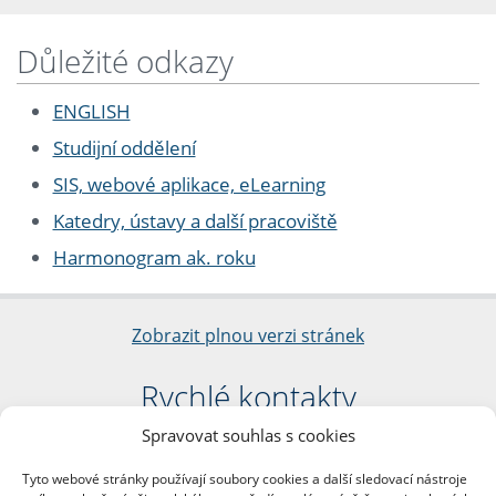
Důležité odkazy
ENGLISH
Studijní oddělení
SIS, webové aplikace, eLearning
Katedry, ústavy a další pracoviště
Harmonogram ak. roku
Zobrazit plnou verzi stránek
Rychlé kontakty
Spravovat souhlas s cookies
Filozofická fakulta
Univerzita Karlova
Tyto webové stránky používají soubory cookies a další sledovací nástroje
nám. Jana Palacha 1/2