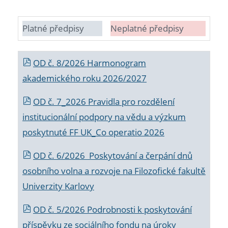
Platné předpisy
Neplatné předpisy
OD č. 8/2026 Harmonogram
akademického roku 2026/2027
OD č. 7_2026 Pravidla pro rozdělení
institucionální podpory na vědu a výzkum
poskytnuté FF UK_Co operatio 2026
OD č. 6/2026 Poskytování a čerpání dnů
osobního volna a rozvoje na Filozofické fakultě
Univerzity Karlovy
OD č. 5/2026 Podrobnosti k poskytování
příspěvku ze sociálního fondu na úroky