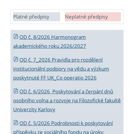
Platné předpisy
Neplatné předpisy
OD č. 8/2026 Harmonogram
akademického roku 2026/2027
OD č. 7_2026 Pravidla pro rozdělení
institucionální podpory na vědu a výzkum
poskytnuté FF UK_Co operatio 2026
OD č. 6/2026 Poskytování a čerpání dnů
osobního volna a rozvoje na Filozofické fakultě
Univerzity Karlovy
OD č. 5/2026 Podrobnosti k poskytování
příspěvku ze sociálního fondu na úroky