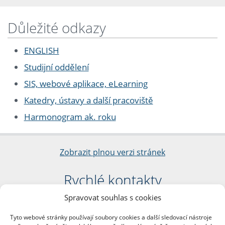
Důležité odkazy
ENGLISH
Studijní oddělení
SIS, webové aplikace, eLearning
Katedry, ústavy a další pracoviště
Harmonogram ak. roku
Zobrazit plnou verzi stránek
Rychlé kontakty
Spravovat souhlas s cookies
Filozofická fakulta
Univerzita Karlova
Tyto webové stránky používají soubory cookies a další sledovací nástroje
nám. Jana Palacha 1/2