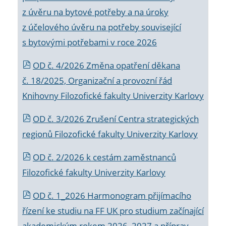
z úvěru na bytové potřeby a na úroky
z účelového úvěru na potřeby související
s bytovými potřebami v roce 2026
OD č. 4/2026 Změna opatření děkana
č. 18/2025, Organizační a provozní řád
Knihovny Filozofické fakulty Univerzity Karlovy
OD č. 3/2026 Zrušení Centra strategických
regionů Filozofické fakulty Univerzity Karlovy
OD č. 2/2026 k
cestám zaměstnanců
Filozofické fakulty Univerzity Karlovy
OD č. 1_2026 Harmonogram přijímacího
řízení ke studiu na FF UK pro studium začínající
akademickým rokem 2026_2027 a příprav