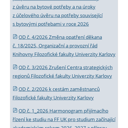
z úvěru na bytové potřeby a na úroky
z účelového úvěru na potřeby související
s bytovými potřebami v roce 2026
OD č. 4/2026 Změna opatření děkana
č. 18/2025, Organizační a provozní řád
Knihovny Filozofické fakulty Univerzity Karlovy
OD č. 3/2026 Zrušení Centra strategických
regionů Filozofické fakulty Univerzity Karlovy
OD č. 2/2026 k
cestám zaměstnanců
Filozofické fakulty Univerzity Karlovy
OD č. 1_2026 Harmonogram přijímacího
řízení ke studiu na FF UK pro studium začínající
akademickým rokem 2026_2027 a příprav