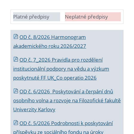
Platné předpisy
Neplatné předpisy
OD č. 8/2026 Harmonogram
akademického roku 2026/2027
OD č. 7_2026 Pravidla pro rozdělení
institucionální podpory na vědu a výzkum
poskytnuté FF UK_Co operatio 2026
OD č. 6/2026 Poskytování a čerpání dnů
osobního volna a rozvoje na Filozofické fakultě
Univerzity Karlovy
OD č. 5/2026 Podrobnosti k poskytování
příspěvku ze sociálního fondu na úroky