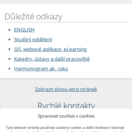
Důležité odkazy
ENGLISH
Studijní oddělení
SIS, webové aplikace, eLearning
Katedry, ústavy a další pracoviště
Harmonogram ak. roku
Zobrazit plnou verzi stránek
Rychlé kontakty
Spravovat souhlas s cookies
Filozofická fakulta
Univerzita Karlova
Tyto webové stránky používají soubory cookies a další sledovací nástroje
nám. Jana Palacha 1/2