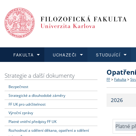
FAKULTA
UCHAZEČI
STUDUJÍCÍ
Opatřen
FAKULTA
UCHAZEČI
STUDUJÍCÍ
VĚDA A VÝZKUM
ZAHRANIČÍ
Struktura a
Co studova
Bakalářsk
O vědě a 
Aktuální n
Strategie a další dokumenty
FF
>
Fakulta
>
Str
Bezpečnost
Dozvědět se více
Podat přihlášku
Dozvědět se více
Dozvědět se více
Dozvědět se více
Strategie 
Učitelské 
Doktorské
Akademické
Vyjíždějící
Strategické a dlouhodobé záměry
2026
Podpora a
Informace 
Rigorózní 
Granty a p
Přijíždějíc
FF UK pro udržitelnost
Výroční zprávy
Absolventi
Vyjíždějíc
Platné vnitřní předpisy FF UK
Platné p
Rozhodnutí a sdělení děkana, opatření a sdělení
Fakultní š