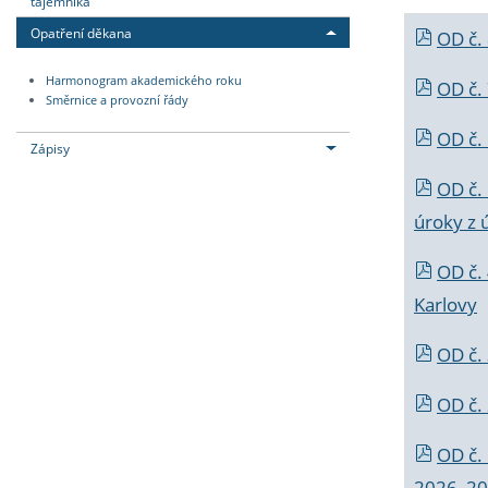
tajemníka
Opatření děkana
OD č.
Harmonogram akademického roku
OD č.
Směrnice a provozní řády
OD č. 
Zápisy
OD č.
úroky z 
OD č.
Karlovy
OD č. 
OD č.
OD č.
2026_202