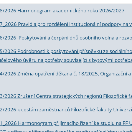
 8/2026 Harmonogram akademického roku 2026/2027
 7_2026 Pravidla pro rozdělení institucionální podpory n
6/2026 Poskytování a čerpání dnů osobního volna a rozvoje
 5/2026 Podrobnosti k poskytování příspěvku ze sociálníh
účelového úvěru na potřeby související s bytovými potřeb
 4/2026 Změna opatření děkana č. 18/2025, Organizační a p
3/2026 Zrušení Centra strategických regionů Filozofické f
 2/2026 k
cestám zaměstnanců Filozofické fakulty Univerzi
 1_2026 Harmonogram přijímacího řízení ke studiu na FF 
7 a příprav přijímacího řízení ke studiu začínajícímu 