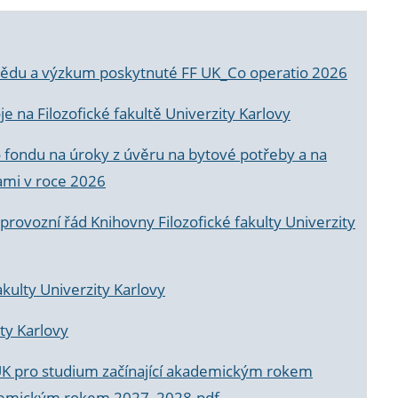
a vědu a výzkum poskytnuté FF UK_Co operatio 2026
 na Filozofické fakultě Univerzity Karlovy
o fondu na úroky z úvěru na bytové potřeby a na
ami v roce 2026
rovozní řád Knihovny Filozofické fakulty Univerzity
akulty Univerzity Karlovy
ty Karlovy
UK pro studium začínající akademickým rokem
akademickým rokem 2027_2028.pdf