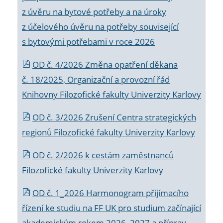
z úvěru na bytové potřeby a na úroky
z účelového úvěru na potřeby související
s bytovými potřebami v roce 2026
OD č. 4/2026 Změna opatření děkana
č. 18/2025, Organizační a provozní řád
Knihovny Filozofické fakulty Univerzity Karlovy
OD č. 3/2026 Zrušení Centra strategických
regionů Filozofické fakulty Univerzity Karlovy
OD č. 2/2026 k
cestám zaměstnanců
Filozofické fakulty Univerzity Karlovy
OD č. 1_2026 Harmonogram přijímacího
řízení ke studiu na FF UK pro studium začínající
akademickým rokem 2026_2027 a příprav