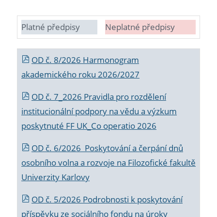
Platné předpisy
Neplatné předpisy
OD č. 8/2026 Harmonogram
akademického roku 2026/2027
OD č. 7_2026 Pravidla pro rozdělení
institucionální podpory na vědu a výzkum
poskytnuté FF UK_Co operatio 2026
OD č. 6/2026 Poskytování a čerpání dnů
osobního volna a rozvoje na Filozofické fakultě
Univerzity Karlovy
OD č. 5/2026 Podrobnosti k poskytování
příspěvku ze sociálního fondu na úroky