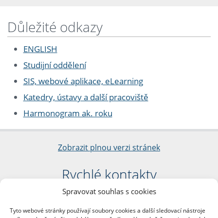
Důležité odkazy
ENGLISH
Studijní oddělení
SIS, webové aplikace, eLearning
Katedry, ústavy a další pracoviště
Harmonogram ak. roku
Zobrazit plnou verzi stránek
Rychlé kontakty
Spravovat souhlas s cookies
Filozofická fakulta
Univerzita Karlova
Tyto webové stránky používají soubory cookies a další sledovací nástroje
nám. Jana Palacha 1/2