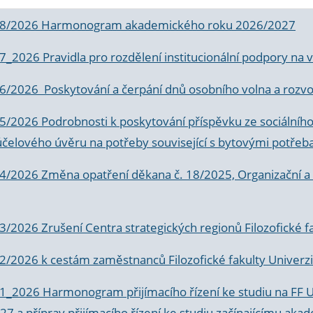
 8/2026 Harmonogram akademického roku 2026/2027
 7_2026 Pravidla pro rozdělení institucionální podpory n
6/2026 Poskytování a čerpání dnů osobního volna a rozvoje
 5/2026 Podrobnosti k poskytování příspěvku ze sociálníh
účelového úvěru na potřeby související s bytovými potřeb
 4/2026 Změna opatření děkana č. 18/2025, Organizační a p
3/2026 Zrušení Centra strategických regionů Filozofické f
 2/2026 k
cestám zaměstnanců Filozofické fakulty Univerzi
 1_2026 Harmonogram přijímacího řízení ke studiu na FF 
7 a příprav přijímacího řízení ke studiu začínajícímu 