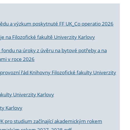
a vědu a výzkum poskytnuté FF UK_Co operatio 2026
 na Filozofické fakultě Univerzity Karlovy
o fondu na úroky z úvěru na bytové potřeby a na
ami v roce 2026
rovozní řád Knihovny Filozofické fakulty Univerzity
akulty Univerzity Karlovy
ty Karlovy
UK pro studium začínající akademickým rokem
akademickým rokem 2027_2028.pdf