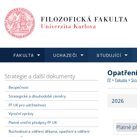
FAKULTA
UCHAZEČI
STUDUJÍCÍ
Opatřen
FAKULTA
UCHAZEČI
STUDUJÍCÍ
VĚDA A VÝZKUM
ZAHRANIČÍ
Struktura a
Co studova
Bakalářsk
O vědě a 
Aktuální n
Strategie a další dokumenty
FF
>
Fakulta
>
Str
Bezpečnost
Dozvědět se více
Podat přihlášku
Dozvědět se více
Dozvědět se více
Dozvědět se více
Strategie 
Učitelské 
Doktorské
Akademické
Vyjíždějící
Strategické a dlouhodobé záměry
2026
Podpora a
Informace 
Rigorózní 
Granty a p
Přijíždějíc
FF UK pro udržitelnost
Výroční zprávy
Absolventi
Vyjíždějíc
Platné vnitřní předpisy FF UK
Platné p
Rozhodnutí a sdělení děkana, opatření a sdělení
Fakultní š