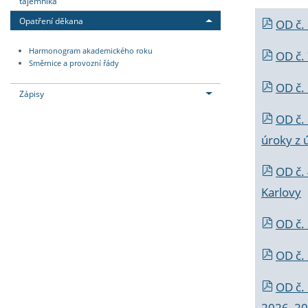
tajemníka
Opatření děkana
OD č.
Harmonogram akademického roku
OD č.
Směrnice a provozní řády
OD č. 
Zápisy
OD č.
úroky z 
OD č.
Karlovy
OD č. 
OD č.
OD č.
2026_202