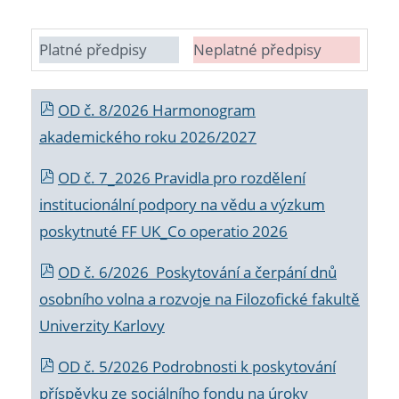
Platné předpisy
Neplatné předpisy
OD č. 8/2026 Harmonogram
akademického roku 2026/2027
OD č. 7_2026 Pravidla pro rozdělení
institucionální podpory na vědu a výzkum
poskytnuté FF UK_Co operatio 2026
OD č. 6/2026 Poskytování a čerpání dnů
osobního volna a rozvoje na Filozofické fakultě
Univerzity Karlovy
OD č. 5/2026 Podrobnosti k poskytování
příspěvku ze sociálního fondu na úroky