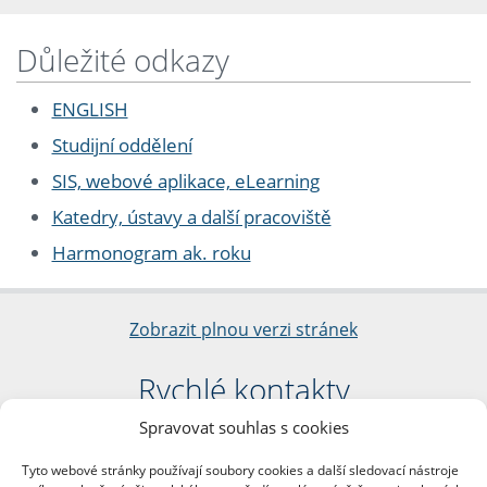
Důležité odkazy
ENGLISH
Studijní oddělení
SIS, webové aplikace, eLearning
Katedry, ústavy a další pracoviště
Harmonogram ak. roku
Zobrazit plnou verzi stránek
Rychlé kontakty
Spravovat souhlas s cookies
Filozofická fakulta
Univerzita Karlova
Tyto webové stránky používají soubory cookies a další sledovací nástroje
nám. Jana Palacha 1/2