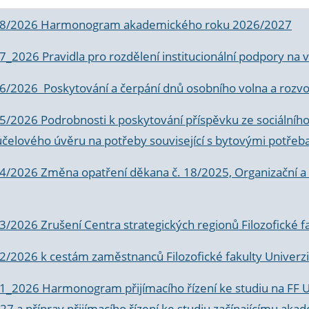
 8/2026 Harmonogram akademického roku 2026/2027
 7_2026 Pravidla pro rozdělení institucionální podpory n
6/2026 Poskytování a čerpání dnů osobního volna a rozvoje
 5/2026 Podrobnosti k poskytování příspěvku ze sociálníh
účelového úvěru na potřeby související s bytovými potřeb
 4/2026 Změna opatření děkana č. 18/2025, Organizační a p
3/2026 Zrušení Centra strategických regionů Filozofické f
 2/2026 k
cestám zaměstnanců Filozofické fakulty Univerzi
 1_2026 Harmonogram přijímacího řízení ke studiu na FF 
7 a příprav přijímacího řízení ke studiu začínajícímu 