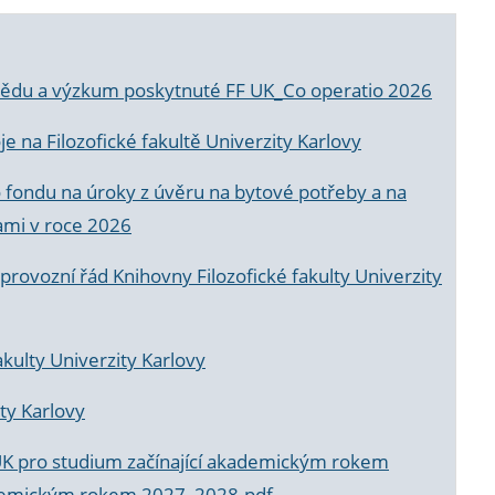
a vědu a výzkum poskytnuté FF UK_Co operatio 2026
 na Filozofické fakultě Univerzity Karlovy
o fondu na úroky z úvěru na bytové potřeby a na
ami v roce 2026
rovozní řád Knihovny Filozofické fakulty Univerzity
akulty Univerzity Karlovy
ty Karlovy
UK pro studium začínající akademickým rokem
akademickým rokem 2027_2028.pdf