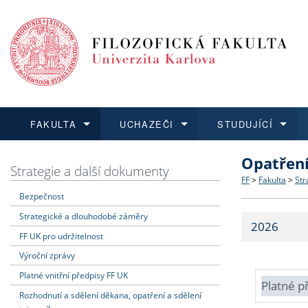
FAKULTA
UCHAZEČI
STUDUJÍCÍ
Opatřen
FAKULTA
UCHAZEČI
STUDUJÍCÍ
VĚDA A VÝZKUM
ZAHRANIČÍ
Struktura a
Co studova
Bakalářsk
O vědě a 
Aktuální n
Strategie a další dokumenty
FF
>
Fakulta
>
Str
Bezpečnost
Dozvědět se více
Podat přihlášku
Dozvědět se více
Dozvědět se více
Dozvědět se více
Strategie 
Učitelské 
Doktorské
Akademické
Vyjíždějící
Strategické a dlouhodobé záměry
2026
Podpora a
Informace 
Rigorózní 
Granty a p
Přijíždějíc
FF UK pro udržitelnost
Výroční zprávy
Absolventi
Vyjíždějíc
Platné vnitřní předpisy FF UK
Platné p
Rozhodnutí a sdělení děkana, opatření a sdělení
Fakultní š