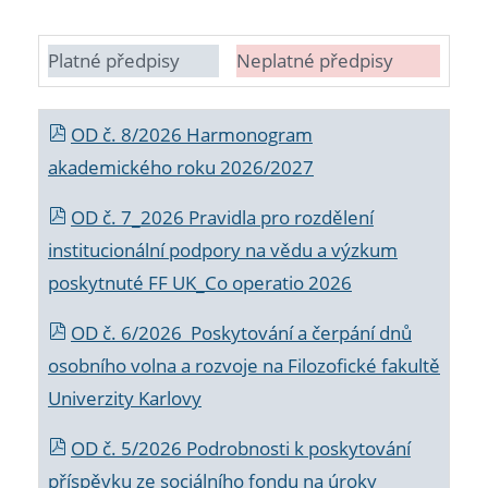
Platné předpisy
Neplatné předpisy
OD č. 8/2026 Harmonogram
akademického roku 2026/2027
OD č. 7_2026 Pravidla pro rozdělení
institucionální podpory na vědu a výzkum
poskytnuté FF UK_Co operatio 2026
OD č. 6/2026 Poskytování a čerpání dnů
osobního volna a rozvoje na Filozofické fakultě
Univerzity Karlovy
OD č. 5/2026 Podrobnosti k poskytování
příspěvku ze sociálního fondu na úroky