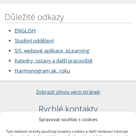
Důležité odkazy
ENGLISH
Studijní oddělení
SIS, webové aplikace, eLearning
Katedry, ústavy a další pracoviště
Harmonogram ak. roku
Zobrazit plnou verzi stránek
Rychlé kontakty
Spravovat souhlas s cookies
Filozofická fakulta
Univerzita Karlova
Tyto webové stránky používají soubory cookies a další sledovací nástroje
nám. Jana Palacha 1/2