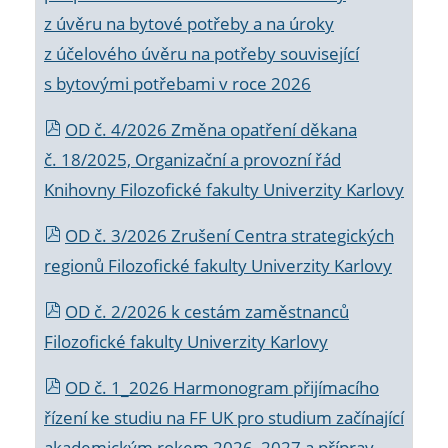
z úvěru na bytové potřeby a na úroky
z účelového úvěru na potřeby související
s bytovými potřebami v roce 2026
OD č. 4/2026 Změna opatření děkana
č. 18/2025, Organizační a provozní řád
Knihovny Filozofické fakulty Univerzity Karlovy
OD č. 3/2026 Zrušení Centra strategických
regionů Filozofické fakulty Univerzity Karlovy
OD č. 2/2026 k
cestám zaměstnanců
Filozofické fakulty Univerzity Karlovy
OD č. 1_2026 Harmonogram přijímacího
řízení ke studiu na FF UK pro studium začínající
akademickým rokem 2026_2027 a příprav