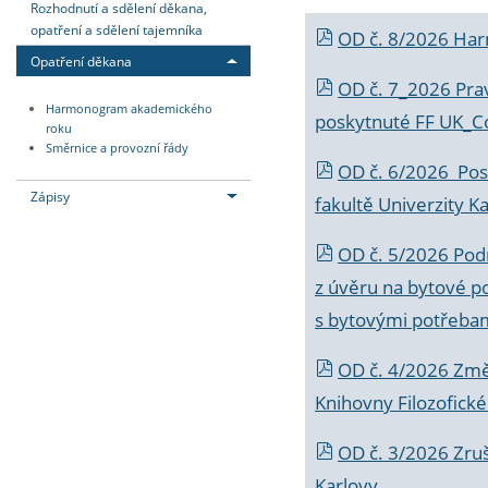
Rozhodnutí a sdělení děkana,
opatření a sdělení tajemníka
OD č. 8/2026 Ha
Opatření děkana
OD č. 7_2026 Prav
Harmonogram akademického
poskytnuté FF UK_C
roku
Směrnice a provozní řády
OD č. 6/2026 Posk
Zápisy
fakultě Univerzity K
OD č. 5/2026 Podr
z úvěru na bytové po
s bytovými potřebam
OD č. 4/2026 Změ
Knihovny Filozofické
OD č. 3/2026 Zruš
Karlovy