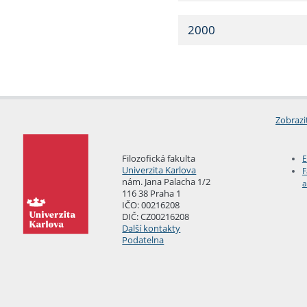
2000
Zobrazi
Filozofická fakulta
E
Univerzita Karlova
F
nám. Jana Palacha 1/2
a
116 38 Praha 1
IČO: 00216208
DIČ: CZ00216208
Další kontakty
Podatelna