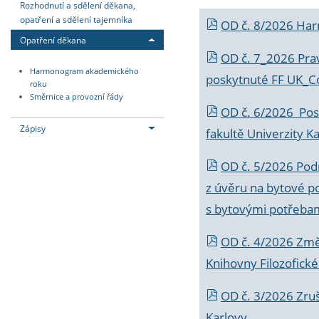
Rozhodnutí a sdělení děkana,
opatření a sdělení tajemníka
OD č. 8/2026 Ha
Opatření děkana
OD č. 7_2026 Prav
Harmonogram akademického
poskytnuté FF UK_C
roku
Směrnice a provozní řády
OD č. 6/2026 Posk
Zápisy
fakultě Univerzity K
OD č. 5/2026 Podr
z úvěru na bytové po
s bytovými potřebam
OD č. 4/2026 Změ
Knihovny Filozofické
OD č. 3/2026 Zruš
Karlovy