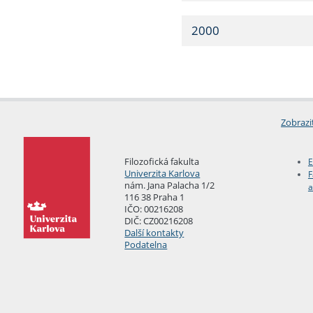
2000
Zobrazi
Filozofická fakulta
E
Univerzita Karlova
F
nám. Jana Palacha 1/2
a
116 38 Praha 1
IČO: 00216208
DIČ: CZ00216208
Další kontakty
Podatelna