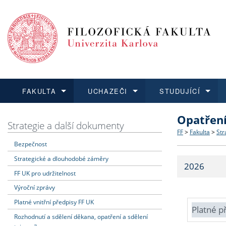
FAKULTA
UCHAZEČI
STUDUJÍCÍ
Opatřen
FAKULTA
UCHAZEČI
STUDUJÍCÍ
VĚDA A VÝZKUM
ZAHRANIČÍ
Struktura a
Co studova
Bakalářsk
O vědě a 
Aktuální n
Strategie a další dokumenty
FF
>
Fakulta
>
Str
Bezpečnost
Dozvědět se více
Podat přihlášku
Dozvědět se více
Dozvědět se více
Dozvědět se více
Strategie 
Učitelské 
Doktorské
Akademické
Vyjíždějící
Strategické a dlouhodobé záměry
2026
Podpora a
Informace 
Rigorózní 
Granty a p
Přijíždějíc
FF UK pro udržitelnost
Výroční zprávy
Absolventi
Vyjíždějíc
Platné vnitřní předpisy FF UK
Platné p
Rozhodnutí a sdělení děkana, opatření a sdělení
Fakultní š