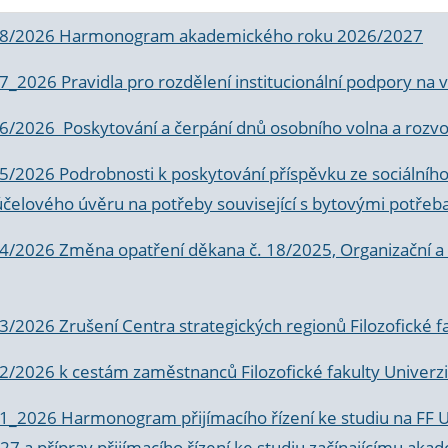
 8/2026 Harmonogram akademického roku 2026/2027
 7_2026 Pravidla pro rozdělení institucionální podpory n
6/2026 Poskytování a čerpání dnů osobního volna a rozvoje
 5/2026 Podrobnosti k poskytování příspěvku ze sociálníh
účelového úvěru na potřeby související s bytovými potřeb
 4/2026 Změna opatření děkana č. 18/2025, Organizační a p
3/2026 Zrušení Centra strategických regionů Filozofické f
 2/2026 k
cestám zaměstnanců Filozofické fakulty Univerzi
 1_2026 Harmonogram přijímacího řízení ke studiu na FF 
7 a příprav přijímacího řízení ke studiu začínajícímu 