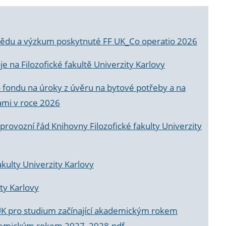
a vědu a výzkum poskytnuté FF UK_Co operatio 2026
 na Filozofické fakultě Univerzity Karlovy
o fondu na úroky z úvěru na bytové potřeby a na
ami v roce 2026
rovozní řád Knihovny Filozofické fakulty Univerzity
akulty Univerzity Karlovy
ty Karlovy
UK pro studium začínající akademickým rokem
akademickým rokem 2027_2028.pdf