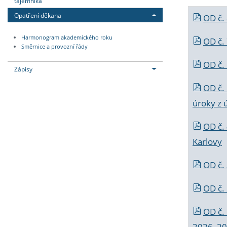
tajemníka
Opatření děkana
OD č.
Harmonogram akademického roku
OD č.
Směrnice a provozní řády
OD č. 
Zápisy
OD č.
úroky z 
OD č.
Karlovy
OD č. 
OD č.
OD č.
2026_202