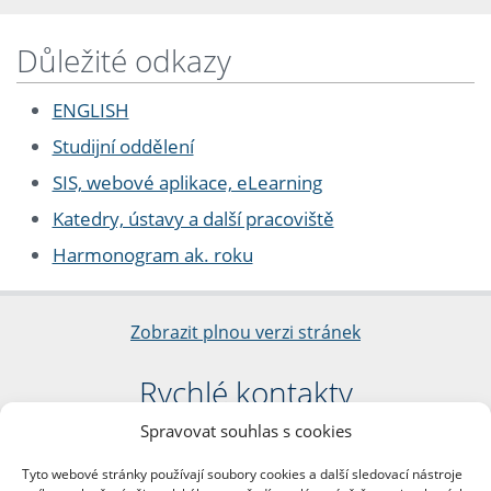
Důležité odkazy
ENGLISH
Studijní oddělení
SIS, webové aplikace, eLearning
Katedry, ústavy a další pracoviště
Harmonogram ak. roku
Zobrazit plnou verzi stránek
Rychlé kontakty
Spravovat souhlas s cookies
Filozofická fakulta
Univerzita Karlova
Tyto webové stránky používají soubory cookies a další sledovací nástroje
nám. Jana Palacha 1/2