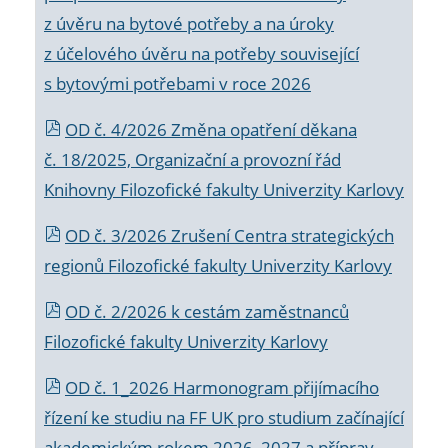
z úvěru na bytové potřeby a na úroky
z účelového úvěru na potřeby související
s bytovými potřebami v roce 2026
OD č. 4/2026 Změna opatření děkana
č. 18/2025, Organizační a provozní řád
Knihovny Filozofické fakulty Univerzity Karlovy
OD č. 3/2026 Zrušení Centra strategických
regionů Filozofické fakulty Univerzity Karlovy
OD č. 2/2026 k
cestám zaměstnanců
Filozofické fakulty Univerzity Karlovy
OD č. 1_2026 Harmonogram přijímacího
řízení ke studiu na FF UK pro studium začínající
akademickým rokem 2026_2027 a příprav