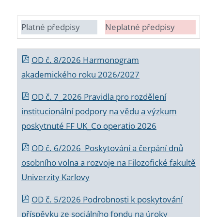
Platné předpisy
Neplatné předpisy
OD č. 8/2026 Harmonogram
akademického roku 2026/2027
OD č. 7_2026 Pravidla pro rozdělení
institucionální podpory na vědu a výzkum
poskytnuté FF UK_Co operatio 2026
OD č. 6/2026 Poskytování a čerpání dnů
osobního volna a rozvoje na Filozofické fakultě
Univerzity Karlovy
OD č. 5/2026 Podrobnosti k poskytování
příspěvku ze sociálního fondu na úroky