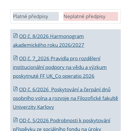
Platné předpisy
Neplatné předpisy
OD č. 8/2026 Harmonogram
akademického roku 2026/2027
OD č. 7_2026 Pravidla pro rozdělení
institucionální podpory na vědu a výzkum
poskytnuté FF UK_Co operatio 2026
OD č. 6/2026 Poskytování a čerpání dnů
osobního volna a rozvoje na Filozofické fakultě
Univerzity Karlovy
OD č. 5/2026 Podrobnosti k poskytování
příspěvku ze sociálního fondu na úroky