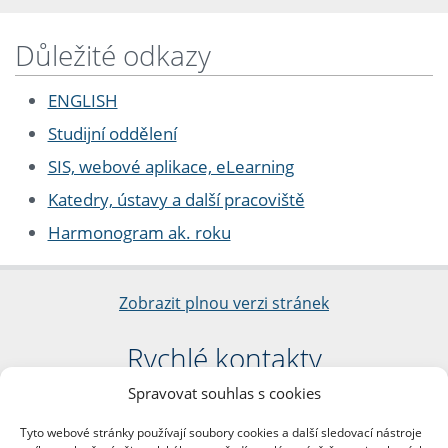
Důležité odkazy
ENGLISH
Studijní oddělení
SIS, webové aplikace, eLearning
Katedry, ústavy a další pracoviště
Harmonogram ak. roku
Zobrazit plnou verzi stránek
Rychlé kontakty
Spravovat souhlas s cookies
Filozofická fakulta
Univerzita Karlova
Tyto webové stránky používají soubory cookies a další sledovací nástroje
nám. Jana Palacha 1/2