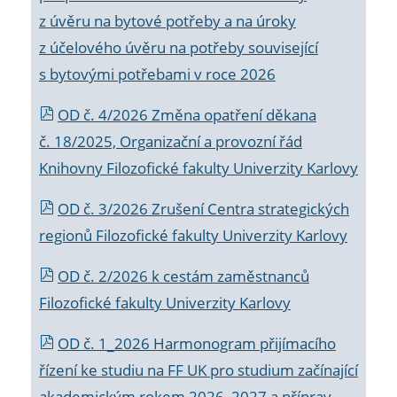
z úvěru na bytové potřeby a na úroky
z účelového úvěru na potřeby související
s bytovými potřebami v roce 2026
OD č. 4/2026 Změna opatření děkana
č. 18/2025, Organizační a provozní řád
Knihovny Filozofické fakulty Univerzity Karlovy
OD č. 3/2026 Zrušení Centra strategických
regionů Filozofické fakulty Univerzity Karlovy
OD č. 2/2026 k
cestám zaměstnanců
Filozofické fakulty Univerzity Karlovy
OD č. 1_2026 Harmonogram přijímacího
řízení ke studiu na FF UK pro studium začínající
akademickým rokem 2026_2027 a příprav