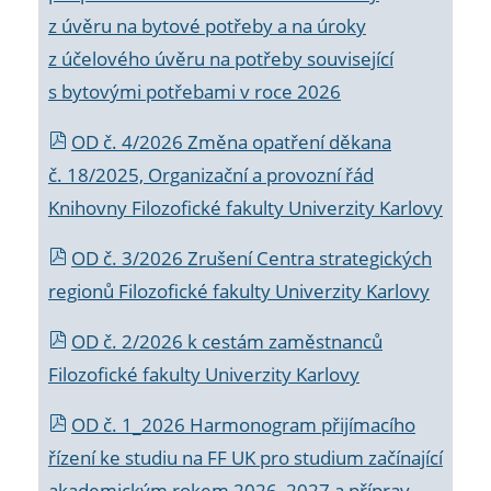
z úvěru na bytové potřeby a na úroky
z účelového úvěru na potřeby související
s bytovými potřebami v roce 2026
OD č. 4/2026 Změna opatření děkana
č. 18/2025, Organizační a provozní řád
Knihovny Filozofické fakulty Univerzity Karlovy
OD č. 3/2026 Zrušení Centra strategických
regionů Filozofické fakulty Univerzity Karlovy
OD č. 2/2026 k
cestám zaměstnanců
Filozofické fakulty Univerzity Karlovy
OD č. 1_2026 Harmonogram přijímacího
řízení ke studiu na FF UK pro studium začínající
akademickým rokem 2026_2027 a příprav