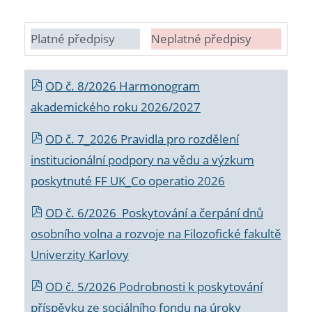
Platné předpisy
Neplatné předpisy
OD č. 8/2026 Harmonogram
akademického roku 2026/2027
OD č. 7_2026 Pravidla pro rozdělení
institucionální podpory na vědu a výzkum
poskytnuté FF UK_Co operatio 2026
OD č. 6/2026 Poskytování a čerpání dnů
osobního volna a rozvoje na Filozofické fakultě
Univerzity Karlovy
OD č. 5/2026 Podrobnosti k poskytování
příspěvku ze sociálního fondu na úroky