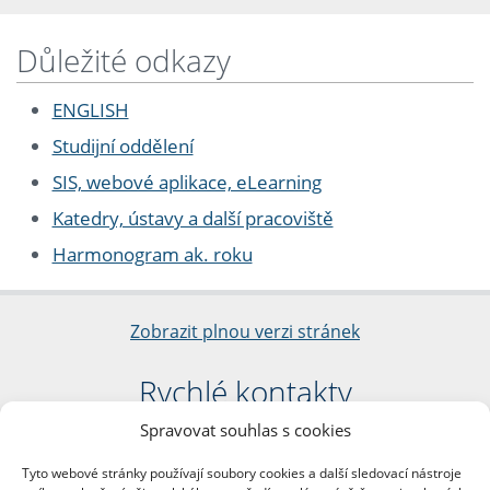
Důležité odkazy
ENGLISH
Studijní oddělení
SIS, webové aplikace, eLearning
Katedry, ústavy a další pracoviště
Harmonogram ak. roku
Zobrazit plnou verzi stránek
Rychlé kontakty
Spravovat souhlas s cookies
Filozofická fakulta
Univerzita Karlova
Tyto webové stránky používají soubory cookies a další sledovací nástroje
nám. Jana Palacha 1/2