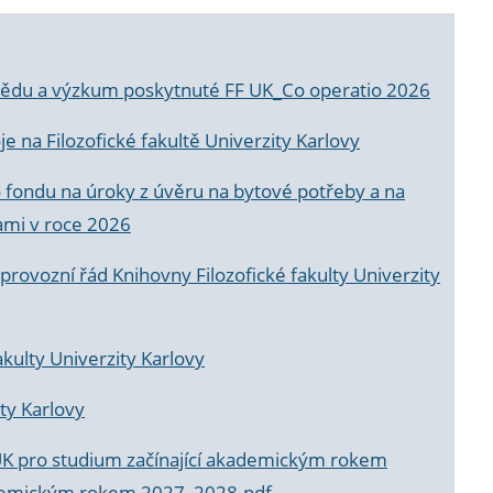
a vědu a výzkum poskytnuté FF UK_Co operatio 2026
 na Filozofické fakultě Univerzity Karlovy
o fondu na úroky z úvěru na bytové potřeby a na
ami v roce 2026
rovozní řád Knihovny Filozofické fakulty Univerzity
akulty Univerzity Karlovy
ty Karlovy
UK pro studium začínající akademickým rokem
akademickým rokem 2027_2028.pdf