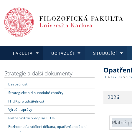
FAKULTA
UCHAZEČI
STUDUJÍCÍ
Opatřen
FAKULTA
UCHAZEČI
STUDUJÍCÍ
VĚDA A VÝZKUM
ZAHRANIČÍ
Struktura a
Co studova
Bakalářsk
O vědě a 
Aktuální n
Strategie a další dokumenty
FF
>
Fakulta
>
Str
Bezpečnost
Dozvědět se více
Podat přihlášku
Dozvědět se více
Dozvědět se více
Dozvědět se více
Strategie 
Učitelské 
Doktorské
Akademické
Vyjíždějící
Strategické a dlouhodobé záměry
2026
Podpora a
Informace 
Rigorózní 
Granty a p
Přijíždějíc
FF UK pro udržitelnost
Výroční zprávy
Absolventi
Vyjíždějíc
Platné vnitřní předpisy FF UK
Platné p
Rozhodnutí a sdělení děkana, opatření a sdělení
Fakultní š