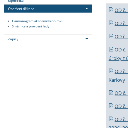
tajemníka
Opatření děkana
OD č.
Harmonogram akademického roku
OD č.
Směrnice a provozní řády
OD č. 
Zápisy
OD č.
úroky z 
OD č.
Karlovy
OD č. 
OD č.
OD č.
2026_202