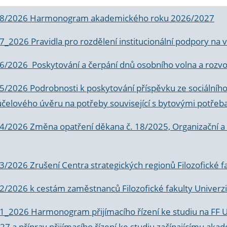
 8/2026 Harmonogram akademického roku 2026/2027
 7_2026 Pravidla pro rozdělení institucionální podpory n
6/2026 Poskytování a čerpání dnů osobního volna a rozvoje
 5/2026 Podrobnosti k poskytování příspěvku ze sociálníh
účelového úvěru na potřeby související s bytovými potřeb
 4/2026 Změna opatření děkana č. 18/2025, Organizační a p
3/2026 Zrušení Centra strategických regionů Filozofické f
 2/2026 k
cestám zaměstnanců Filozofické fakulty Univerzi
 1_2026 Harmonogram přijímacího řízení ke studiu na FF 
7 a příprav přijímacího řízení ke studiu začínajícímu 