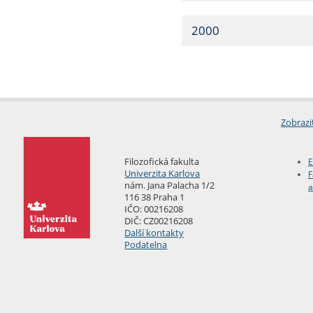
2000
Zobrazi
Filozofická fakulta
E
Univerzita Karlova
F
nám. Jana Palacha 1/2
a
116 38 Praha 1
IČO: 00216208
DIČ: CZ00216208
Další kontakty
Podatelna