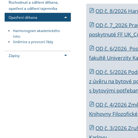
Rozhodnutí a sdělení děkana,
opatření a sdělení tajemníka
OD č. 8/2026 Ha
Opatření děkana
OD č. 7_2026 Prav
Harmonogram akademického
poskytnuté FF UK_C
roku
Směrnice a provozní řády
OD č. 6/2026 Posk
Zápisy
fakultě Univerzity K
OD č. 5/2026 Podr
z úvěru na bytové po
s bytovými potřebam
OD č. 4/2026 Změ
Knihovny Filozofické
OD č. 3/2026 Zruš
Karlovy