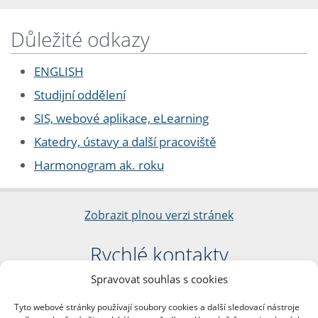
Důležité odkazy
ENGLISH
Studijní oddělení
SIS, webové aplikace, eLearning
Katedry, ústavy a další pracoviště
Harmonogram ak. roku
Zobrazit plnou verzi stránek
Rychlé kontakty
Spravovat souhlas s cookies
Filozofická fakulta
Univerzita Karlova
Tyto webové stránky používají soubory cookies a další sledovací nástroje
nám. Jana Palacha 1/2