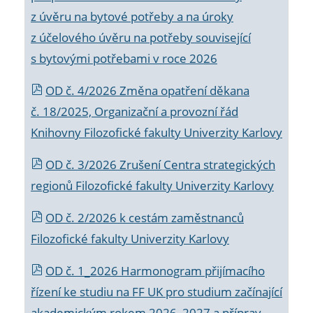
z úvěru na bytové potřeby a na úroky
z účelového úvěru na potřeby související
s bytovými potřebami v roce 2026
OD č. 4/2026 Změna opatření děkana
č. 18/2025, Organizační a provozní řád
Knihovny Filozofické fakulty Univerzity Karlovy
OD č. 3/2026 Zrušení Centra strategických
regionů Filozofické fakulty Univerzity Karlovy
OD č. 2/2026 k
cestám zaměstnanců
Filozofické fakulty Univerzity Karlovy
OD č. 1_2026 Harmonogram přijímacího
řízení ke studiu na FF UK pro studium začínající
akademickým rokem 2026_2027 a příprav