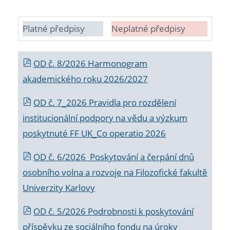
Platné předpisy
Neplatné předpisy
OD č. 8/2026 Harmonogram
akademického roku 2026/2027
OD č. 7_2026 Pravidla pro rozdělení
institucionální podpory na vědu a výzkum
poskytnuté FF UK_Co operatio 2026
OD č. 6/2026 Poskytování a čerpání dnů
osobního volna a rozvoje na Filozofické fakultě
Univerzity Karlovy
OD č. 5/2026 Podrobnosti k poskytování
příspěvku ze sociálního fondu na úroky