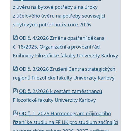
z úvěru na bytové potřeby a na úroky
z účelového úvěru na potřeby související
s bytovými potřebami v roce 2026
OD č. 4/2026 Změna opatření děkana
č. 18/2025, Organizační a provozní řád
Knihovny Filozofické fakulty Univerzity Karlovy
OD č. 3/2026 Zrušení Centra strategických
regionů Filozofické fakulty Univerzity Karlovy
OD č. 2/2026 k
cestám zaměstnanců
Filozofické fakulty Univerzity Karlovy
OD č. 1_2026 Harmonogram přijímacího
řízení ke studiu na FF UK pro studium začínající
akademickým rokem 2026_2027 a příprav