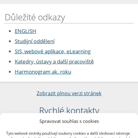
Důležité odkazy
ENGLISH
Studijní oddělení
SIS, webové aplikace, eLearning
Katedry, ústavy a další pracoviště
Harmonogram ak. roku
Zobrazit plnou verzi stránek
Rychlé kontakty
Spravovat souhlas s cookies
Filozofická fakulta
Univerzita Karlova
Tyto webové stránky používají soubory cookies a další sledovací nástroje
nám. Jana Palacha 1/2