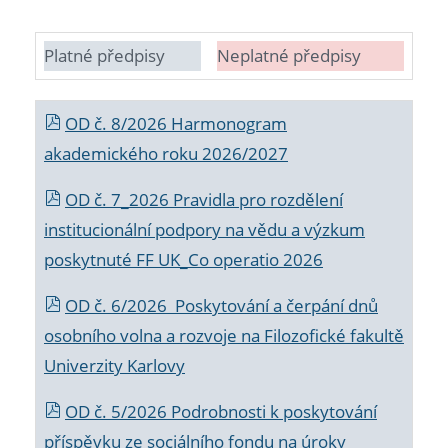
Platné předpisy
Neplatné předpisy
OD č. 8/2026 Harmonogram
akademického roku 2026/2027
OD č. 7_2026 Pravidla pro rozdělení
institucionální podpory na vědu a výzkum
poskytnuté FF UK_Co operatio 2026
OD č. 6/2026 Poskytování a čerpání dnů
osobního volna a rozvoje na Filozofické fakultě
Univerzity Karlovy
OD č. 5/2026 Podrobnosti k poskytování
příspěvku ze sociálního fondu na úroky