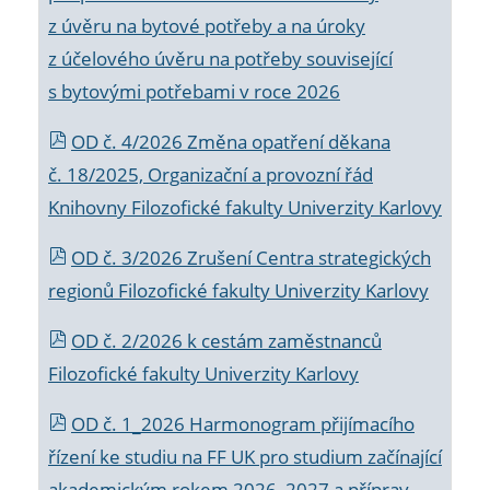
z úvěru na bytové potřeby a na úroky
z účelového úvěru na potřeby související
s bytovými potřebami v roce 2026
OD č. 4/2026 Změna opatření děkana
č. 18/2025, Organizační a provozní řád
Knihovny Filozofické fakulty Univerzity Karlovy
OD č. 3/2026 Zrušení Centra strategických
regionů Filozofické fakulty Univerzity Karlovy
OD č. 2/2026 k
cestám zaměstnanců
Filozofické fakulty Univerzity Karlovy
OD č. 1_2026 Harmonogram přijímacího
řízení ke studiu na FF UK pro studium začínající
akademickým rokem 2026_2027 a příprav