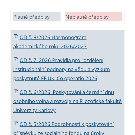
Platné předpisy
Neplatné předpisy
OD č. 8/2026 Harmonogram
akademického roku 2026/2027
OD č. 7_2026 Pravidla pro rozdělení
institucionální podpory na vědu a výzkum
poskytnuté FF UK_Co operatio 2026
OD č. 6/2026 Poskytování a čerpání dnů
osobního volna a rozvoje na Filozofické fakultě
Univerzity Karlovy
OD č. 5/2026 Podrobnosti k poskytování
příspěvku ze sociálního fondu na úroky