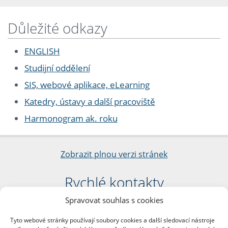
Důležité odkazy
ENGLISH
Studijní oddělení
SIS, webové aplikace, eLearning
Katedry, ústavy a další pracoviště
Harmonogram ak. roku
Zobrazit plnou verzi stránek
Rychlé kontakty
Spravovat souhlas s cookies
Filozofická fakulta
Univerzita Karlova
Tyto webové stránky používají soubory cookies a další sledovací nástroje
nám. Jana Palacha 1/2