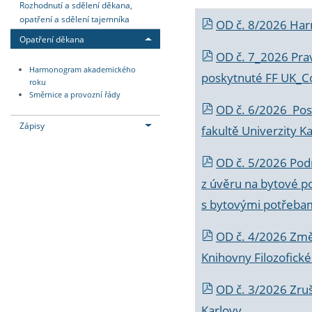
Rozhodnutí a sdělení děkana,
opatření a sdělení tajemníka
OD č. 8/2026 Ha
Opatření děkana
OD č. 7_2026 Prav
Harmonogram akademického
poskytnuté FF UK_C
roku
Směrnice a provozní řády
OD č. 6/2026 Posk
Zápisy
fakultě Univerzity K
OD č. 5/2026 Podr
z úvěru na bytové po
s bytovými potřebam
OD č. 4/2026 Změ
Knihovny Filozofické
OD č. 3/2026 Zruš
Karlovy