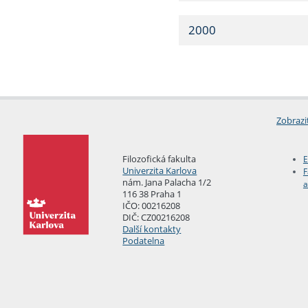
2000
Zobrazi
Filozofická fakulta
E
Univerzita Karlova
F
nám. Jana Palacha 1/2
a
116 38 Praha 1
IČO: 00216208
DIČ: CZ00216208
Další kontakty
Podatelna