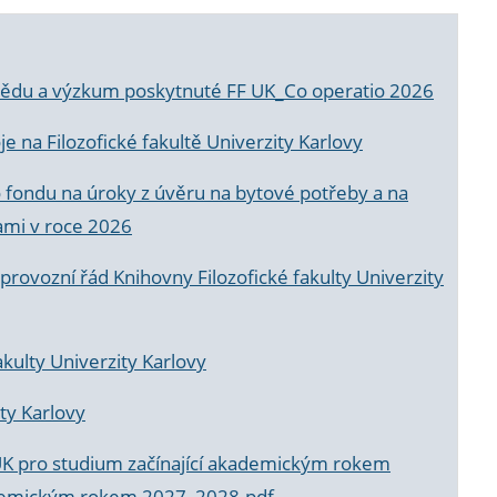
a vědu a výzkum poskytnuté FF UK_Co operatio 2026
 na Filozofické fakultě Univerzity Karlovy
o fondu na úroky z úvěru na bytové potřeby a na
ami v roce 2026
rovozní řád Knihovny Filozofické fakulty Univerzity
akulty Univerzity Karlovy
ty Karlovy
UK pro studium začínající akademickým rokem
akademickým rokem 2027_2028.pdf