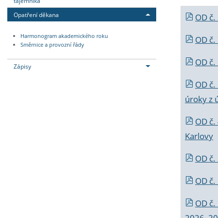
tajemníka
Opatření děkana
OD č.
Harmonogram akademického roku
OD č.
Směrnice a provozní řády
OD č. 
Zápisy
OD č.
úroky z 
OD č.
Karlovy
OD č. 
OD č.
OD č.
2026_202