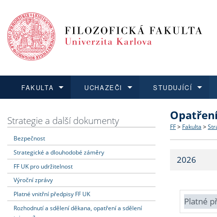
FAKULTA
UCHAZEČI
STUDUJÍCÍ
Opatřen
FAKULTA
UCHAZEČI
STUDUJÍCÍ
VĚDA A VÝZKUM
ZAHRANIČÍ
Struktura a
Co studova
Bakalářsk
O vědě a 
Aktuální n
Strategie a další dokumenty
FF
>
Fakulta
>
Str
Bezpečnost
Dozvědět se více
Podat přihlášku
Dozvědět se více
Dozvědět se více
Dozvědět se více
Strategie 
Učitelské 
Doktorské
Akademické
Vyjíždějící
Strategické a dlouhodobé záměry
2026
Podpora a
Informace 
Rigorózní 
Granty a p
Přijíždějíc
FF UK pro udržitelnost
Výroční zprávy
Absolventi
Vyjíždějíc
Platné vnitřní předpisy FF UK
Platné p
Rozhodnutí a sdělení děkana, opatření a sdělení
Fakultní š