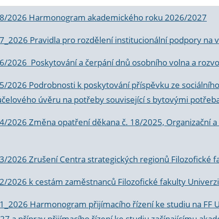
 8/2026 Harmonogram akademického roku 2026/2027
 7_2026 Pravidla pro rozdělení institucionální podpory n
6/2026 Poskytování a čerpání dnů osobního volna a rozvoje
 5/2026 Podrobnosti k poskytování příspěvku ze sociálníh
účelového úvěru na potřeby související s bytovými potřeb
 4/2026 Změna opatření děkana č. 18/2025, Organizační a p
3/2026 Zrušení Centra strategických regionů Filozofické f
 2/2026 k
cestám zaměstnanců Filozofické fakulty Univerzi
 1_2026 Harmonogram přijímacího řízení ke studiu na FF 
7 a příprav přijímacího řízení ke studiu začínajícímu 