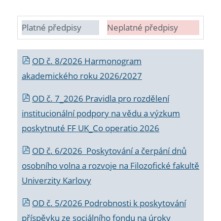
Platné předpisy
Neplatné předpisy
OD č. 8/2026 Harmonogram
akademického roku 2026/2027
OD č. 7_2026 Pravidla pro rozdělení
institucionální podpory na vědu a výzkum
poskytnuté FF UK_Co operatio 2026
OD č. 6/2026 Poskytování a čerpání dnů
osobního volna a rozvoje na Filozofické fakultě
Univerzity Karlovy
OD č. 5/2026 Podrobnosti k poskytování
příspěvku ze sociálního fondu na úroky