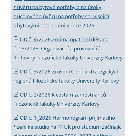
z úvěru na bytové potřeby a na úroky
z účelového úvěru na potřeby související
s bytovými potřebami v roce 2026
OD č. 4/2026 Změna opatření děkana
č. 18/2025, Organizační a provozní řád
Knihovny Filozofické fakulty Univerzity Karlovy
OD č. 3/2026 Zrušení Centra strategických
regionů Filozofické fakulty Univerzity Karlovy
OD č. 2/2026 k
cestám zaměstnanců
Filozofické fakulty Univerzity Karlovy
OD č. 1_2026 Harmonogram přijímacího
řízení ke studiu na FF UK pro studium začínající
akademickým rokem 2026_2027 a příprav