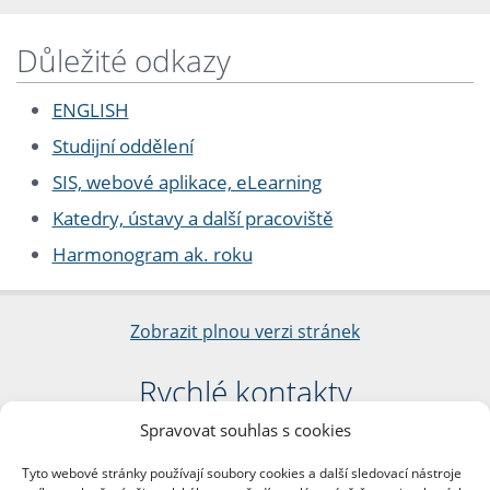
Důležité odkazy
ENGLISH
Studijní oddělení
SIS, webové aplikace, eLearning
Katedry, ústavy a další pracoviště
Harmonogram ak. roku
Zobrazit plnou verzi stránek
Rychlé kontakty
Spravovat souhlas s cookies
Filozofická fakulta
Univerzita Karlova
Tyto webové stránky používají soubory cookies a další sledovací nástroje
nám. Jana Palacha 1/2