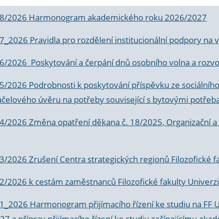
 8/2026 Harmonogram akademického roku 2026/2027
 7_2026 Pravidla pro rozdělení institucionální podpory n
6/2026 Poskytování a čerpání dnů osobního volna a rozvoje
 5/2026 Podrobnosti k poskytování příspěvku ze sociálníh
účelového úvěru na potřeby související s bytovými potřeb
 4/2026 Změna opatření děkana č. 18/2025, Organizační a p
3/2026 Zrušení Centra strategických regionů Filozofické f
 2/2026 k
cestám zaměstnanců Filozofické fakulty Univerzi
 1_2026 Harmonogram přijímacího řízení ke studiu na FF 
7 a příprav přijímacího řízení ke studiu začínajícímu 