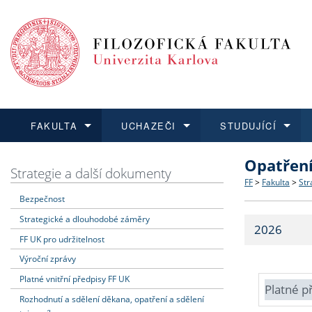
FAKULTA
UCHAZEČI
STUDUJÍCÍ
Opatřen
FAKULTA
UCHAZEČI
STUDUJÍCÍ
VĚDA A VÝZKUM
ZAHRANIČÍ
Struktura a
Co studova
Bakalářsk
O vědě a 
Aktuální n
Strategie a další dokumenty
FF
>
Fakulta
>
Str
Bezpečnost
Dozvědět se více
Podat přihlášku
Dozvědět se více
Dozvědět se více
Dozvědět se více
Strategie 
Učitelské 
Doktorské
Akademické
Vyjíždějící
Strategické a dlouhodobé záměry
2026
Podpora a
Informace 
Rigorózní 
Granty a p
Přijíždějíc
FF UK pro udržitelnost
Výroční zprávy
Absolventi
Vyjíždějíc
Platné vnitřní předpisy FF UK
Platné p
Rozhodnutí a sdělení děkana, opatření a sdělení
Fakultní š