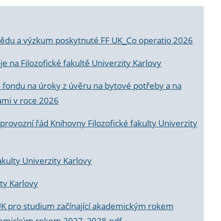
a vědu a výzkum poskytnuté FF UK_Co operatio 2026
 na Filozofické fakultě Univerzity Karlovy
o fondu na úroky z úvěru na bytové potřeby a na
ami v roce 2026
rovozní řád Knihovny Filozofické fakulty Univerzity
akulty Univerzity Karlovy
ty Karlovy
UK pro studium začínající akademickým rokem
akademickým rokem 2027_2028.pdf