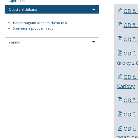
tajemníka
Opatření děkana
OD č.
Harmonogram akademického roku
OD č.
Směrnice a provozní řády
OD č. 
Zápisy
OD č.
úroky z 
OD č.
Karlovy
OD č. 
OD č.
OD č.
2026_202