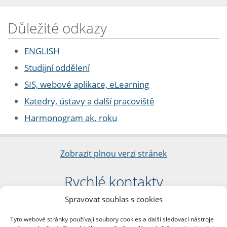
Důležité odkazy
ENGLISH
Studijní oddělení
SIS, webové aplikace, eLearning
Katedry, ústavy a další pracoviště
Harmonogram ak. roku
Zobrazit plnou verzi stránek
Rychlé kontakty
Spravovat souhlas s cookies
Filozofická fakulta
Univerzita Karlova
Tyto webové stránky používají soubory cookies a další sledovací nástroje
nám. Jana Palacha 1/2