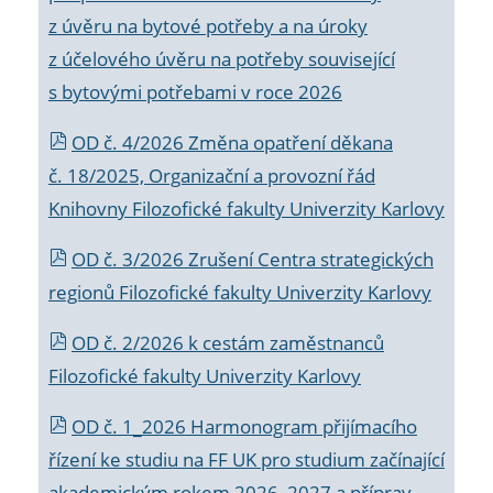
z úvěru na bytové potřeby a na úroky
z účelového úvěru na potřeby související
s bytovými potřebami v roce 2026
OD č. 4/2026 Změna opatření děkana
č. 18/2025, Organizační a provozní řád
Knihovny Filozofické fakulty Univerzity Karlovy
OD č. 3/2026 Zrušení Centra strategických
regionů Filozofické fakulty Univerzity Karlovy
OD č. 2/2026 k
cestám zaměstnanců
Filozofické fakulty Univerzity Karlovy
OD č. 1_2026 Harmonogram přijímacího
řízení ke studiu na FF UK pro studium začínající
akademickým rokem 2026_2027 a příprav