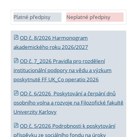
Platné předpisy
Neplatné předpisy
OD č. 8/2026 Harmonogram
akademického roku 2026/2027
OD č. 7_2026 Pravidla pro rozdělení
institucionální podpory na vědu a výzkum
poskytnuté FF UK_Co operatio 2026
OD č. 6/2026 Poskytování a čerpání dnů
osobního volna a rozvoje na Filozofické fakultě
Univerzity Karlovy
OD č. 5/2026 Podrobnosti k poskytování
příspěvku ze sociálního fondu na úroky