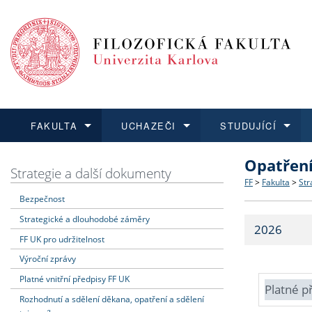
FAKULTA
UCHAZEČI
STUDUJÍCÍ
Opatřen
FAKULTA
UCHAZEČI
STUDUJÍCÍ
VĚDA A VÝZKUM
ZAHRANIČÍ
Struktura a
Co studova
Bakalářsk
O vědě a 
Aktuální n
Strategie a další dokumenty
FF
>
Fakulta
>
Str
Bezpečnost
Dozvědět se více
Podat přihlášku
Dozvědět se více
Dozvědět se více
Dozvědět se více
Strategie 
Učitelské 
Doktorské
Akademické
Vyjíždějící
Strategické a dlouhodobé záměry
2026
Podpora a
Informace 
Rigorózní 
Granty a p
Přijíždějíc
FF UK pro udržitelnost
Výroční zprávy
Absolventi
Vyjíždějíc
Platné vnitřní předpisy FF UK
Platné p
Rozhodnutí a sdělení děkana, opatření a sdělení
Fakultní š