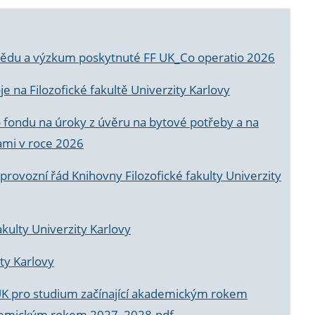
a vědu a výzkum poskytnuté FF UK_Co operatio 2026
 na Filozofické fakultě Univerzity Karlovy
o fondu na úroky z úvěru na bytové potřeby a na
ami v roce 2026
rovozní řád Knihovny Filozofické fakulty Univerzity
akulty Univerzity Karlovy
ty Karlovy
UK pro studium začínající akademickým rokem
akademickým rokem 2027_2028.pdf