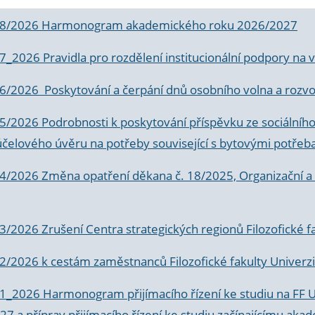
 8/2026 Harmonogram akademického roku 2026/2027
 7_2026 Pravidla pro rozdělení institucionální podpory n
6/2026 Poskytování a čerpání dnů osobního volna a rozvoje
 5/2026 Podrobnosti k poskytování příspěvku ze sociálníh
účelového úvěru na potřeby související s bytovými potřeb
 4/2026 Změna opatření děkana č. 18/2025, Organizační a p
3/2026 Zrušení Centra strategických regionů Filozofické f
 2/2026 k
cestám zaměstnanců Filozofické fakulty Univerzi
 1_2026 Harmonogram přijímacího řízení ke studiu na FF 
7 a příprav přijímacího řízení ke studiu začínajícímu 