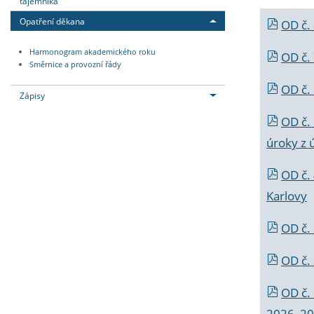
tajemníka
Opatření děkana
OD č.
Harmonogram akademického roku
OD č.
Směrnice a provozní řády
OD č. 
Zápisy
OD č.
úroky z 
OD č.
Karlovy
OD č. 
OD č.
OD č.
2026_202