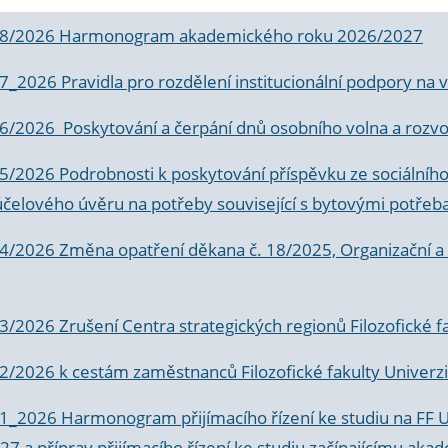
 8/2026 Harmonogram akademického roku 2026/2027
 7_2026 Pravidla pro rozdělení institucionální podpory n
6/2026 Poskytování a čerpání dnů osobního volna a rozvoje
 5/2026 Podrobnosti k poskytování příspěvku ze sociálníh
účelového úvěru na potřeby související s bytovými potřeb
 4/2026 Změna opatření děkana č. 18/2025, Organizační a p
3/2026 Zrušení Centra strategických regionů Filozofické f
 2/2026 k
cestám zaměstnanců Filozofické fakulty Univerzi
 1_2026 Harmonogram přijímacího řízení ke studiu na FF 
7 a příprav přijímacího řízení ke studiu začínajícímu 