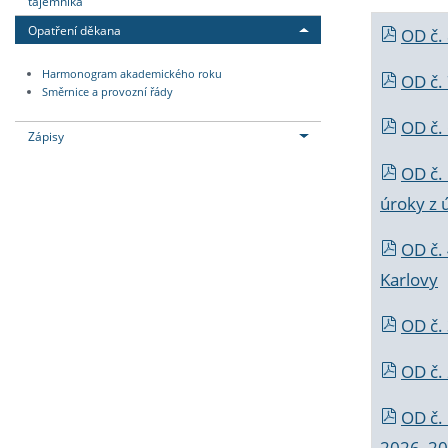
tajemníka
Opatření děkana
OD č.
Harmonogram akademického roku
OD č.
Směrnice a provozní řády
OD č. 
Zápisy
OD č.
úroky z 
OD č.
Karlovy
OD č. 
OD č.
OD č.
2026_202