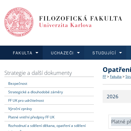
FAKULTA
UCHAZEČI
STUDUJÍCÍ
Opatřen
FAKULTA
UCHAZEČI
STUDUJÍCÍ
VĚDA A VÝZKUM
ZAHRANIČÍ
Struktura a
Co studova
Bakalářsk
O vědě a 
Aktuální n
Strategie a další dokumenty
FF
>
Fakulta
>
Str
Bezpečnost
Dozvědět se více
Podat přihlášku
Dozvědět se více
Dozvědět se více
Dozvědět se více
Strategie 
Učitelské 
Doktorské
Akademické
Vyjíždějící
Strategické a dlouhodobé záměry
2026
Podpora a
Informace 
Rigorózní 
Granty a p
Přijíždějíc
FF UK pro udržitelnost
Výroční zprávy
Absolventi
Vyjíždějíc
Platné vnitřní předpisy FF UK
Platné p
Rozhodnutí a sdělení děkana, opatření a sdělení
Fakultní š