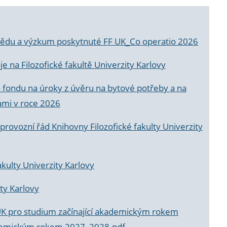
a vědu a výzkum poskytnuté FF UK_Co operatio 2026
 na Filozofické fakultě Univerzity Karlovy
o fondu na úroky z úvěru na bytové potřeby a na
ami v roce 2026
rovozní řád Knihovny Filozofické fakulty Univerzity
akulty Univerzity Karlovy
ty Karlovy
UK pro studium začínající akademickým rokem
akademickým rokem 2027_2028.pdf