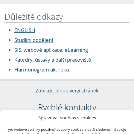
Důležité odkazy
ENGLISH
Studijní oddělení
SIS, webové aplikace, eLearning
Katedry, ústavy a další pracoviště
Harmonogram ak. roku
Zobrazit plnou verzi stránek
Rychlé kontakty
Spravovat souhlas s cookies
Filozofická fakulta
Univerzita Karlova
Tyto webové stránky používají soubory cookies a další sledovací nástroje
nám. Jana Palacha 1/2