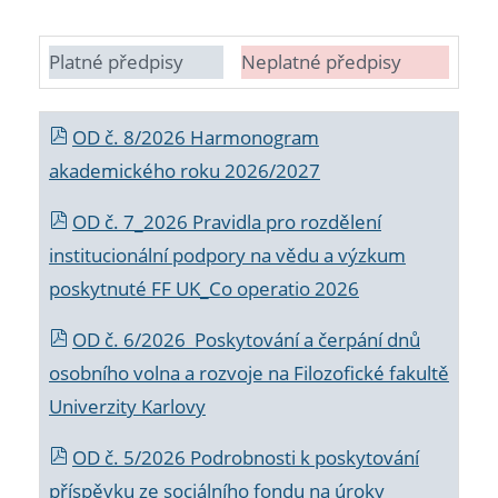
Platné předpisy
Neplatné předpisy
OD č. 8/2026 Harmonogram
akademického roku 2026/2027
OD č. 7_2026 Pravidla pro rozdělení
institucionální podpory na vědu a výzkum
poskytnuté FF UK_Co operatio 2026
OD č. 6/2026 Poskytování a čerpání dnů
osobního volna a rozvoje na Filozofické fakultě
Univerzity Karlovy
OD č. 5/2026 Podrobnosti k poskytování
příspěvku ze sociálního fondu na úroky