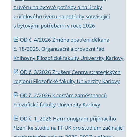
z úvěru na bytové potřeby a na úroky
z účelového úvěru na potřeby související
s bytovými potřebami v roce 2026
OD č. 4/2026 Změna opatření děkana
č. 18/2025, Organizační a provozní řád
Knihovny Filozofické fakulty Univerzity Karlovy
OD č. 3/2026 Zrušení Centra strategických
regionů Filozofické fakulty Univerzity Karlovy
OD č. 2/2026 k
cestám zaměstnanců
Filozofické fakulty Univerzity Karlovy
OD č. 1_2026 Harmonogram přijímacího
řízení ke studiu na FF UK pro studium začínající
akademickým rokem 2026_2027 a příprav