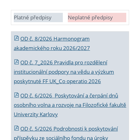
Platné předpisy
Neplatné předpisy
OD č. 8/2026 Harmonogram
akademického roku 2026/2027
OD č. 7_2026 Pravidla pro rozdělení
institucionální podpory na vědu a výzkum
poskytnuté FF UK_Co operatio 2026
OD č. 6/2026 Poskytování a čerpání dnů
osobního volna a rozvoje na Filozofické fakultě
Univerzity Karlovy
OD č. 5/2026 Podrobnosti k poskytování
příspěvku ze sociálního fondu na úroky