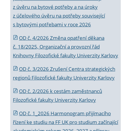
z úvěru na bytové potřeby a na úroky
z účelového úvěru na potřeby související
s bytovými potřebami v roce 2026
OD č. 4/2026 Změna opatření děkana
č. 18/2025, Organizační a provozní řád
Knihovny Filozofické fakulty Univerzity Karlovy
OD č. 3/2026 Zrušení Centra strategických
regionů Filozofické fakulty Univerzity Karlovy
OD č. 2/2026 k
cestám zaměstnanců
Filozofické fakulty Univerzity Karlovy
OD č. 1_2026 Harmonogram přijímacího
řízení ke studiu na FF UK pro studium začínající
akademickým rokem 2026_2027 a příprav