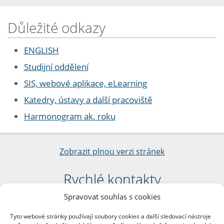
Důležité odkazy
ENGLISH
Studijní oddělení
SIS, webové aplikace, eLearning
Katedry, ústavy a další pracoviště
Harmonogram ak. roku
Zobrazit plnou verzi stránek
Rychlé kontakty
Spravovat souhlas s cookies
Filozofická fakulta
Univerzita Karlova
Tyto webové stránky používají soubory cookies a další sledovací nástroje
nám. Jana Palacha 1/2