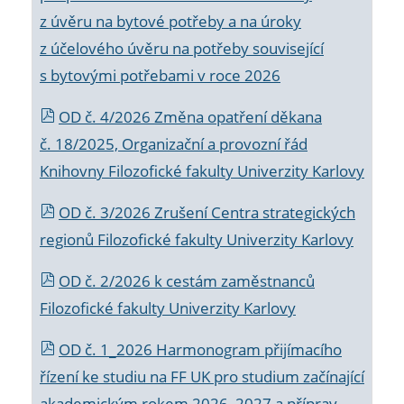
z úvěru na bytové potřeby a na úroky
z účelového úvěru na potřeby související
s bytovými potřebami v roce 2026
OD č. 4/2026 Změna opatření děkana
č. 18/2025, Organizační a provozní řád
Knihovny Filozofické fakulty Univerzity Karlovy
OD č. 3/2026 Zrušení Centra strategických
regionů Filozofické fakulty Univerzity Karlovy
OD č. 2/2026 k
cestám zaměstnanců
Filozofické fakulty Univerzity Karlovy
OD č. 1_2026 Harmonogram přijímacího
řízení ke studiu na FF UK pro studium začínající
akademickým rokem 2026_2027 a příprav