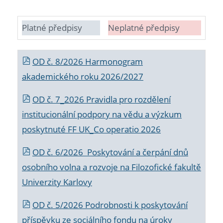
Platné předpisy
Neplatné předpisy
OD č. 8/2026 Harmonogram
akademického roku 2026/2027
OD č. 7_2026 Pravidla pro rozdělení
institucionální podpory na vědu a výzkum
poskytnuté FF UK_Co operatio 2026
OD č. 6/2026 Poskytování a čerpání dnů
osobního volna a rozvoje na Filozofické fakultě
Univerzity Karlovy
OD č. 5/2026 Podrobnosti k poskytování
příspěvku ze sociálního fondu na úroky