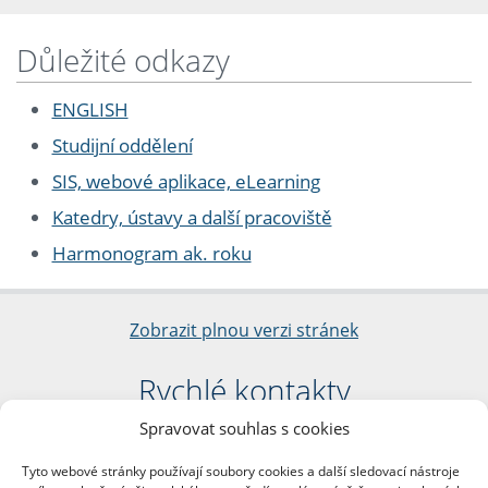
Důležité odkazy
ENGLISH
Studijní oddělení
SIS, webové aplikace, eLearning
Katedry, ústavy a další pracoviště
Harmonogram ak. roku
Zobrazit plnou verzi stránek
Rychlé kontakty
Spravovat souhlas s cookies
Filozofická fakulta
Univerzita Karlova
Tyto webové stránky používají soubory cookies a další sledovací nástroje
nám. Jana Palacha 1/2