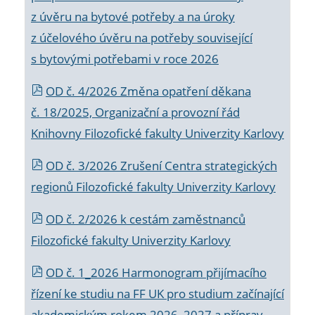
z úvěru na bytové potřeby a na úroky
z účelového úvěru na potřeby související
s bytovými potřebami v roce 2026
OD č. 4/2026 Změna opatření děkana
č. 18/2025, Organizační a provozní řád
Knihovny Filozofické fakulty Univerzity Karlovy
OD č. 3/2026 Zrušení Centra strategických
regionů Filozofické fakulty Univerzity Karlovy
OD č. 2/2026 k
cestám zaměstnanců
Filozofické fakulty Univerzity Karlovy
OD č. 1_2026 Harmonogram přijímacího
řízení ke studiu na FF UK pro studium začínající
akademickým rokem 2026_2027 a příprav