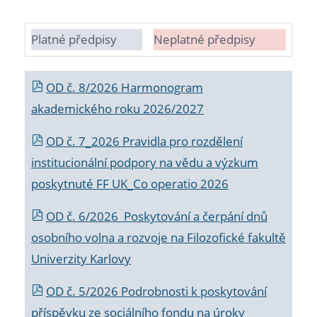
Platné předpisy
Neplatné předpisy
OD č. 8/2026 Harmonogram
akademického roku 2026/2027
OD č. 7_2026 Pravidla pro rozdělení
institucionální podpory na vědu a výzkum
poskytnuté FF UK_Co operatio 2026
OD č. 6/2026 Poskytování a čerpání dnů
osobního volna a rozvoje na Filozofické fakultě
Univerzity Karlovy
OD č. 5/2026 Podrobnosti k poskytování
příspěvku ze sociálního fondu na úroky