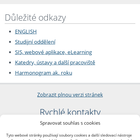
Důležité odkazy
ENGLISH
Studijní oddělení
SIS, webové aplikace, eLearning
Katedry, ústavy a další pracoviště
Harmonogram ak. roku
Zobrazit plnou verzi stránek
Rychlé kontakty
Spravovat souhlas s cookies
Filozofická fakulta
Univerzita Karlova
Tyto webové stránky používají soubory cookies a další sledovací nástroje
nám. Jana Palacha 1/2