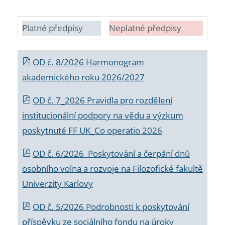
Platné předpisy
Neplatné předpisy
OD č. 8/2026 Harmonogram
akademického roku 2026/2027
OD č. 7_2026 Pravidla pro rozdělení
institucionální podpory na vědu a výzkum
poskytnuté FF UK_Co operatio 2026
OD č. 6/2026 Poskytování a čerpání dnů
osobního volna a rozvoje na Filozofické fakultě
Univerzity Karlovy
OD č. 5/2026 Podrobnosti k poskytování
příspěvku ze sociálního fondu na úroky