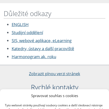
Důležité odkazy
ENGLISH
Studijní oddělení
SIS, webové aplikace, eLearning
Katedry, ústavy a další pracoviště
Harmonogram ak. roku
Zobrazit plnou verzi stránek
Rychlé kontakty
Spravovat souhlas s cookies
Filozofická fakulta
Univerzita Karlova
Tyto webové stránky používají soubory cookies a další sledovací nástroje
nám. Jana Palacha 1/2