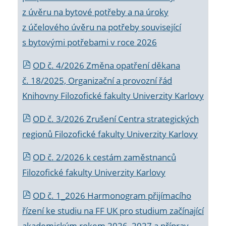
z úvěru na bytové potřeby a na úroky
z účelového úvěru na potřeby související
s bytovými potřebami v roce 2026
OD č. 4/2026 Změna opatření děkana
č. 18/2025, Organizační a provozní řád
Knihovny Filozofické fakulty Univerzity Karlovy
OD č. 3/2026 Zrušení Centra strategických
regionů Filozofické fakulty Univerzity Karlovy
OD č. 2/2026 k
cestám zaměstnanců
Filozofické fakulty Univerzity Karlovy
OD č. 1_2026 Harmonogram přijímacího
řízení ke studiu na FF UK pro studium začínající
akademickým rokem 2026_2027 a příprav