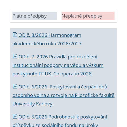
Platné předpisy
Neplatné předpisy
OD č. 8/2026 Harmonogram
akademického roku 2026/2027
OD č. 7_2026 Pravidla pro rozdělení
institucionální podpory na vědu a výzkum
poskytnuté FF UK_Co operatio 2026
OD č. 6/2026 Poskytování a čerpání dnů
osobního volna a rozvoje na Filozofické fakultě
Univerzity Karlovy
OD č. 5/2026 Podrobnosti k poskytování
příspěvku ze sociálního fondu na úroky