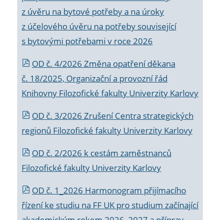
z úvěru na bytové potřeby a na úroky
z účelového úvěru na potřeby související
s bytovými potřebami v roce 2026
OD č. 4/2026 Změna opatření děkana
č. 18/2025, Organizační a provozní řád
Knihovny Filozofické fakulty Univerzity Karlovy
OD č. 3/2026 Zrušení Centra strategických
regionů Filozofické fakulty Univerzity Karlovy
OD č. 2/2026 k
cestám zaměstnanců
Filozofické fakulty Univerzity Karlovy
OD č. 1_2026 Harmonogram přijímacího
řízení ke studiu na FF UK pro studium začínající
akademickým rokem 2026_2027 a příprav