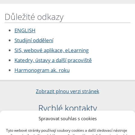
Důležité odkazy
ENGLISH
Studijní oddělení
SIS, webové aplikace, eLearning
Katedry, ústavy a další pracoviště
Harmonogram ak. roku
Zobrazit plnou verzi stránek
Rychlé kontakty
Spravovat souhlas s cookies
Filozofická fakulta
Univerzita Karlova
Tyto webové stránky používají soubory cookies a další sledovací nástroje
nám. Jana Palacha 1/2