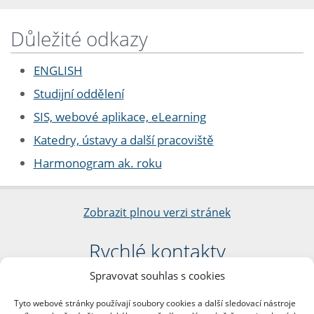
Důležité odkazy
ENGLISH
Studijní oddělení
SIS, webové aplikace, eLearning
Katedry, ústavy a další pracoviště
Harmonogram ak. roku
Zobrazit plnou verzi stránek
Rychlé kontakty
Spravovat souhlas s cookies
Filozofická fakulta
Univerzita Karlova
Tyto webové stránky používají soubory cookies a další sledovací nástroje
nám. Jana Palacha 1/2