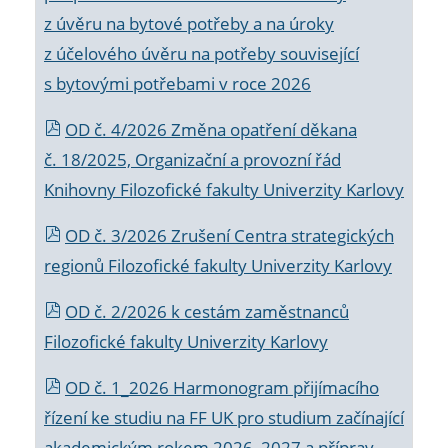
z úvěru na bytové potřeby a na úroky
z účelového úvěru na potřeby související
s bytovými potřebami v roce 2026
OD č. 4/2026 Změna opatření děkana
č. 18/2025, Organizační a provozní řád
Knihovny Filozofické fakulty Univerzity Karlovy
OD č. 3/2026 Zrušení Centra strategických
regionů Filozofické fakulty Univerzity Karlovy
OD č. 2/2026 k
cestám zaměstnanců
Filozofické fakulty Univerzity Karlovy
OD č. 1_2026 Harmonogram přijímacího
řízení ke studiu na FF UK pro studium začínající
akademickým rokem 2026_2027 a příprav