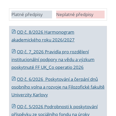
Platné předpisy
Neplatné předpisy
OD č. 8/2026 Harmonogram
akademického roku 2026/2027
OD č. 7_2026 Pravidla pro rozdělení
institucionální podpory na vědu a výzkum
poskytnuté FF UK_Co operatio 2026
OD č. 6/2026 Poskytování a čerpání dnů
osobního volna a rozvoje na Filozofické fakultě
Univerzity Karlovy
OD č. 5/2026 Podrobnosti k poskytování
příspěvku ze sociálního fondu na úroky