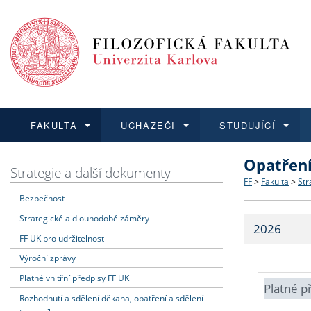
FAKULTA
UCHAZEČI
STUDUJÍCÍ
Opatřen
FAKULTA
UCHAZEČI
STUDUJÍCÍ
VĚDA A VÝZKUM
ZAHRANIČÍ
Struktura a
Co studova
Bakalářsk
O vědě a 
Aktuální n
Strategie a další dokumenty
FF
>
Fakulta
>
Str
Bezpečnost
Dozvědět se více
Podat přihlášku
Dozvědět se více
Dozvědět se více
Dozvědět se více
Strategie 
Učitelské 
Doktorské
Akademické
Vyjíždějící
Strategické a dlouhodobé záměry
2026
Podpora a
Informace 
Rigorózní 
Granty a p
Přijíždějíc
FF UK pro udržitelnost
Výroční zprávy
Absolventi
Vyjíždějíc
Platné vnitřní předpisy FF UK
Platné p
Rozhodnutí a sdělení děkana, opatření a sdělení
Fakultní š