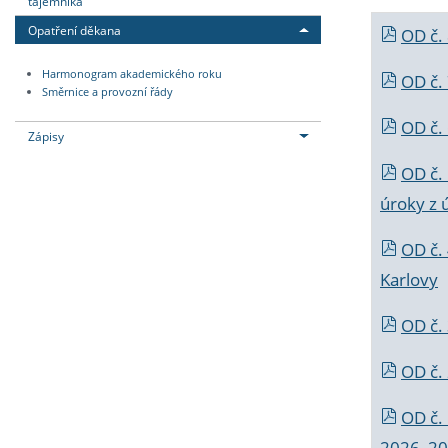
tajemníka
Opatření děkana
OD č.
Harmonogram akademického roku
OD č.
Směrnice a provozní řády
OD č. 
Zápisy
OD č.
úroky z 
OD č.
Karlovy
OD č. 
OD č.
OD č.
2026_202