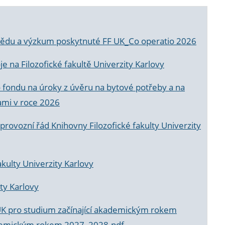
a vědu a výzkum poskytnuté FF UK_Co operatio 2026
 na Filozofické fakultě Univerzity Karlovy
o fondu na úroky z úvěru na bytové potřeby a na
ami v roce 2026
rovozní řád Knihovny Filozofické fakulty Univerzity
akulty Univerzity Karlovy
ty Karlovy
UK pro studium začínající akademickým rokem
akademickým rokem 2027_2028.pdf