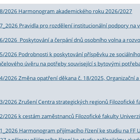
 8/2026 Harmonogram akademického roku 2026/2027
 7_2026 Pravidla pro rozdělení institucionální podpory n
6/2026 Poskytování a čerpání dnů osobního volna a rozvoje
 5/2026 Podrobnosti k poskytování příspěvku ze sociálníh
účelového úvěru na potřeby související s bytovými potřeb
 4/2026 Změna opatření děkana č. 18/2025, Organizační a p
3/2026 Zrušení Centra strategických regionů Filozofické f
 2/2026 k
cestám zaměstnanců Filozofické fakulty Univerzi
 1_2026 Harmonogram přijímacího řízení ke studiu na FF 
7 a příprav přijímacího řízení ke studiu začínajícímu 