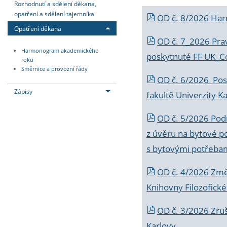
Rozhodnutí a sdělení děkana,
opatření a sdělení tajemníka
OD č. 8/2026 Ha
Opatření děkana
OD č. 7_2026 Prav
Harmonogram akademického
poskytnuté FF UK_C
roku
Směrnice a provozní řády
OD č. 6/2026 Posk
Zápisy
fakultě Univerzity K
OD č. 5/2026 Podr
z úvěru na bytové po
s bytovými potřebam
OD č. 4/2026 Změ
Knihovny Filozofické
OD č. 3/2026 Zruš
Karlovy