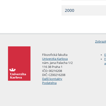
2000
Zobrazi
Filozofická fakulta
E
Univerzita Karlova
F
nám. Jana Palacha 1/2
a
116 38 Praha 1
IČO: 00216208
DIČ: CZ00216208
Další kontakty
Podatelna