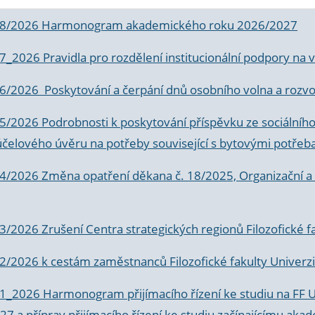
 8/2026 Harmonogram akademického roku 2026/2027
 7_2026 Pravidla pro rozdělení institucionální podpory n
6/2026 Poskytování a čerpání dnů osobního volna a rozvoje
 5/2026 Podrobnosti k poskytování příspěvku ze sociálníh
účelového úvěru na potřeby související s bytovými potřeb
 4/2026 Změna opatření děkana č. 18/2025, Organizační a p
3/2026 Zrušení Centra strategických regionů Filozofické f
 2/2026 k
cestám zaměstnanců Filozofické fakulty Univerzi
 1_2026 Harmonogram přijímacího řízení ke studiu na FF 
7 a příprav přijímacího řízení ke studiu začínajícímu 