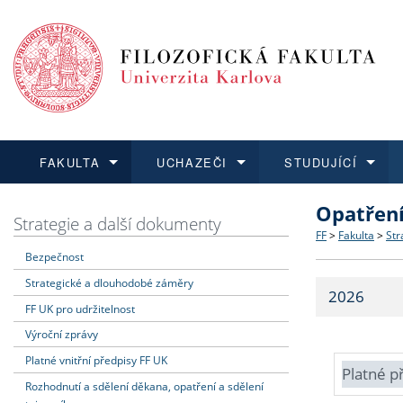
FAKULTA
UCHAZEČI
STUDUJÍCÍ
Opatřen
FAKULTA
UCHAZEČI
STUDUJÍCÍ
VĚDA A VÝZKUM
ZAHRANIČÍ
Struktura a
Co studova
Bakalářsk
O vědě a 
Aktuální n
Strategie a další dokumenty
FF
>
Fakulta
>
Str
Bezpečnost
Dozvědět se více
Podat přihlášku
Dozvědět se více
Dozvědět se více
Dozvědět se více
Strategie 
Učitelské 
Doktorské
Akademické
Vyjíždějící
Strategické a dlouhodobé záměry
2026
Podpora a
Informace 
Rigorózní 
Granty a p
Přijíždějíc
FF UK pro udržitelnost
Výroční zprávy
Absolventi
Vyjíždějíc
Platné vnitřní předpisy FF UK
Platné p
Rozhodnutí a sdělení děkana, opatření a sdělení
Fakultní š