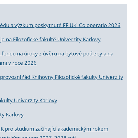
a vědu a výzkum poskytnuté FF UK_Co operatio 2026
 na Filozofické fakultě Univerzity Karlovy
o fondu na úroky z úvěru na bytové potřeby a na
ami v roce 2026
rovozní řád Knihovny Filozofické fakulty Univerzity
akulty Univerzity Karlovy
ty Karlovy
UK pro studium začínající akademickým rokem
akademickým rokem 2027_2028.pdf