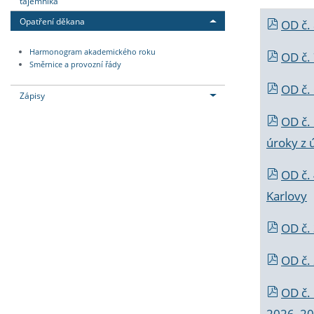
tajemníka
Opatření děkana
OD č.
Harmonogram akademického roku
OD č.
Směrnice a provozní řády
OD č. 
Zápisy
OD č.
úroky z 
OD č.
Karlovy
OD č. 
OD č.
OD č.
2026_202