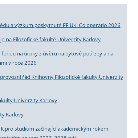
a vědu a výzkum poskytnuté FF UK_Co operatio 2026
 na Filozofické fakultě Univerzity Karlovy
o fondu na úroky z úvěru na bytové potřeby a na
ami v roce 2026
rovozní řád Knihovny Filozofické fakulty Univerzity
akulty Univerzity Karlovy
ty Karlovy
UK pro studium začínající akademickým rokem
akademickým rokem 2027_2028.pdf