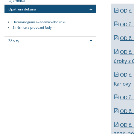
tajemníka
Opatření děkana
OD č.
Harmonogram akademického roku
OD č.
Směrnice a provozní řády
OD č. 
Zápisy
OD č.
úroky z 
OD č.
Karlovy
OD č. 
OD č.
OD č.
2026_202