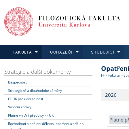
FAKULTA
UCHAZEČI
STUDUJÍCÍ
Opatřen
FAKULTA
UCHAZEČI
STUDUJÍCÍ
VĚDA A VÝZKUM
ZAHRANIČÍ
Struktura a
Co studova
Bakalářsk
O vědě a 
Aktuální n
Strategie a další dokumenty
FF
>
Fakulta
>
Str
Bezpečnost
Dozvědět se více
Podat přihlášku
Dozvědět se více
Dozvědět se více
Dozvědět se více
Strategie 
Učitelské 
Doktorské
Akademické
Vyjíždějící
Strategické a dlouhodobé záměry
2026
Podpora a
Informace 
Rigorózní 
Granty a p
Přijíždějíc
FF UK pro udržitelnost
Výroční zprávy
Absolventi
Vyjíždějíc
Platné vnitřní předpisy FF UK
Platné p
Rozhodnutí a sdělení děkana, opatření a sdělení
Fakultní š