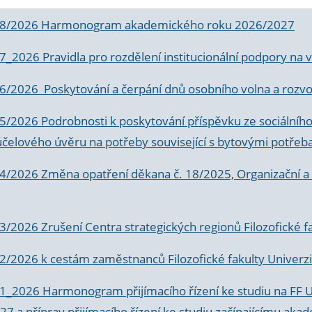
 8/2026 Harmonogram akademického roku 2026/2027
 7_2026 Pravidla pro rozdělení institucionální podpory n
6/2026 Poskytování a čerpání dnů osobního volna a rozvoje
 5/2026 Podrobnosti k poskytování příspěvku ze sociálníh
účelového úvěru na potřeby související s bytovými potřeb
 4/2026 Změna opatření děkana č. 18/2025, Organizační a p
3/2026 Zrušení Centra strategických regionů Filozofické f
 2/2026 k
cestám zaměstnanců Filozofické fakulty Univerzi
 1_2026 Harmonogram přijímacího řízení ke studiu na FF 
7 a příprav přijímacího řízení ke studiu začínajícímu 