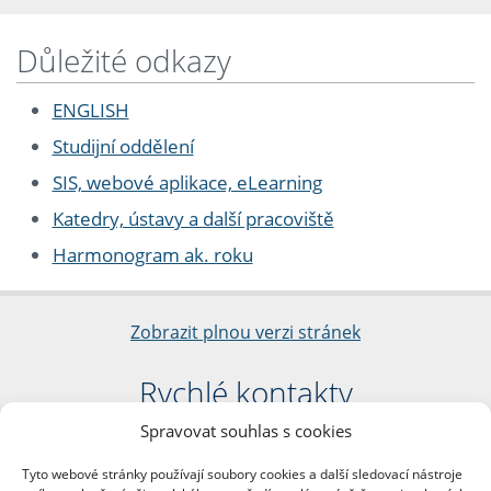
Důležité odkazy
ENGLISH
Studijní oddělení
SIS, webové aplikace, eLearning
Katedry, ústavy a další pracoviště
Harmonogram ak. roku
Zobrazit plnou verzi stránek
Rychlé kontakty
Spravovat souhlas s cookies
Filozofická fakulta
Univerzita Karlova
Tyto webové stránky používají soubory cookies a další sledovací nástroje
nám. Jana Palacha 1/2