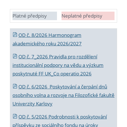
Platné předpisy
Neplatné předpisy
OD č. 8/2026 Harmonogram
akademického roku 2026/2027
OD č. 7_2026 Pravidla pro rozdělení
institucionální podpory na vědu a výzkum
poskytnuté FF UK_Co operatio 2026
OD č. 6/2026 Poskytování a čerpání dnů
osobního volna a rozvoje na Filozofické fakultě
Univerzity Karlovy
OD č. 5/2026 Podrobnosti k poskytování
příspěvku ze sociálního fondu na úroky