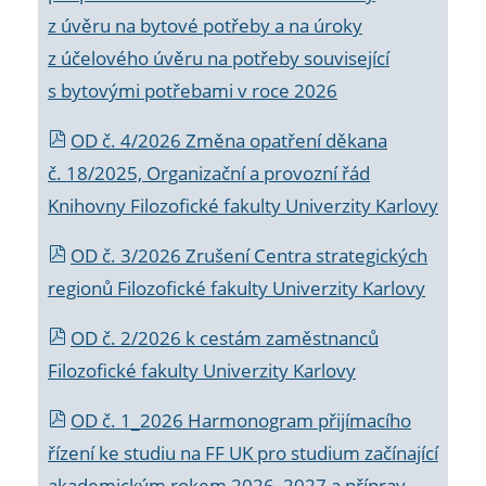
z úvěru na bytové potřeby a na úroky
z účelového úvěru na potřeby související
s bytovými potřebami v roce 2026
OD č. 4/2026 Změna opatření děkana
č. 18/2025, Organizační a provozní řád
Knihovny Filozofické fakulty Univerzity Karlovy
OD č. 3/2026 Zrušení Centra strategických
regionů Filozofické fakulty Univerzity Karlovy
OD č. 2/2026 k
cestám zaměstnanců
Filozofické fakulty Univerzity Karlovy
OD č. 1_2026 Harmonogram přijímacího
řízení ke studiu na FF UK pro studium začínající
akademickým rokem 2026_2027 a příprav