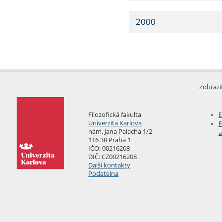
2000
Zobrazi
Filozofická fakulta
E
Univerzita Karlova
F
nám. Jana Palacha 1/2
a
116 38 Praha 1
IČO: 00216208
DIČ: CZ00216208
Další kontakty
Podatelna