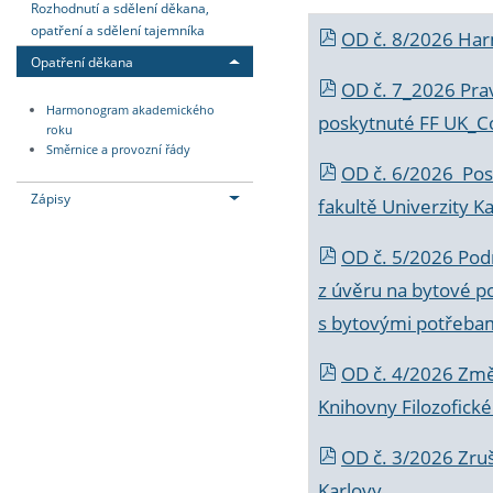
Rozhodnutí a sdělení děkana,
opatření a sdělení tajemníka
OD č. 8/2026 Ha
Opatření děkana
OD č. 7_2026 Prav
Harmonogram akademického
poskytnuté FF UK_C
roku
Směrnice a provozní řády
OD č. 6/2026 Posk
Zápisy
fakultě Univerzity K
OD č. 5/2026 Podr
z úvěru na bytové po
s bytovými potřebam
OD č. 4/2026 Změ
Knihovny Filozofické
OD č. 3/2026 Zruš
Karlovy