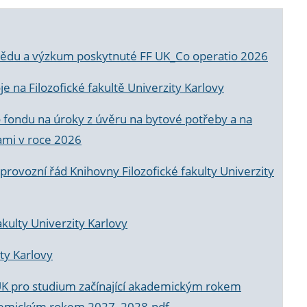
a vědu a výzkum poskytnuté FF UK_Co operatio 2026
 na Filozofické fakultě Univerzity Karlovy
o fondu na úroky z úvěru na bytové potřeby a na
ami v roce 2026
rovozní řád Knihovny Filozofické fakulty Univerzity
akulty Univerzity Karlovy
ty Karlovy
UK pro studium začínající akademickým rokem
akademickým rokem 2027_2028.pdf