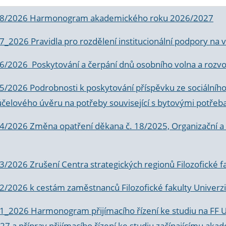
 8/2026 Harmonogram akademického roku 2026/2027
 7_2026 Pravidla pro rozdělení institucionální podpory n
6/2026 Poskytování a čerpání dnů osobního volna a rozvoje
 5/2026 Podrobnosti k poskytování příspěvku ze sociálníh
účelového úvěru na potřeby související s bytovými potřeb
 4/2026 Změna opatření děkana č. 18/2025, Organizační a p
3/2026 Zrušení Centra strategických regionů Filozofické f
 2/2026 k
cestám zaměstnanců Filozofické fakulty Univerzi
 1_2026 Harmonogram přijímacího řízení ke studiu na FF 
7 a příprav přijímacího řízení ke studiu začínajícímu 