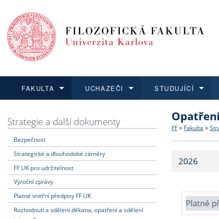
FAKULTA
UCHAZEČI
STUDUJÍCÍ
Opatřen
FAKULTA
UCHAZEČI
STUDUJÍCÍ
VĚDA A VÝZKUM
ZAHRANIČÍ
Struktura a
Co studova
Bakalářsk
O vědě a 
Aktuální n
Strategie a další dokumenty
FF
>
Fakulta
>
Str
Bezpečnost
Dozvědět se více
Podat přihlášku
Dozvědět se více
Dozvědět se více
Dozvědět se více
Strategie 
Učitelské 
Doktorské
Akademické
Vyjíždějící
Strategické a dlouhodobé záměry
2026
Podpora a
Informace 
Rigorózní 
Granty a p
Přijíždějíc
FF UK pro udržitelnost
Výroční zprávy
Absolventi
Vyjíždějíc
Platné vnitřní předpisy FF UK
Platné p
Rozhodnutí a sdělení děkana, opatření a sdělení
Fakultní š