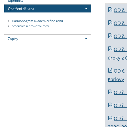
tajemníka
Opatření děkana
OD č.
Harmonogram akademického roku
OD č.
Směrnice a provozní řády
OD č. 
Zápisy
OD č.
úroky z 
OD č.
Karlovy
OD č. 
OD č.
OD č.
2026_202