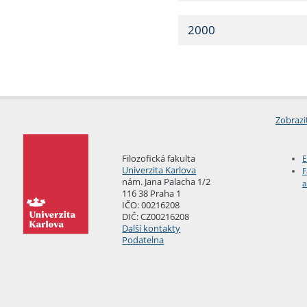
2000
Zobrazi
Filozofická fakulta
E
Univerzita Karlova
F
nám. Jana Palacha 1/2
a
116 38 Praha 1
IČO: 00216208
DIČ: CZ00216208
Další kontakty
Podatelna