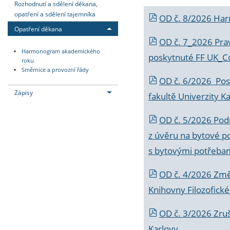
Rozhodnutí a sdělení děkana,
opatření a sdělení tajemníka
OD č. 8/2026 Ha
Opatření děkana
OD č. 7_2026 Prav
Harmonogram akademického
poskytnuté FF UK_C
roku
Směrnice a provozní řády
OD č. 6/2026 Posk
Zápisy
fakultě Univerzity K
OD č. 5/2026 Podr
z úvěru na bytové po
s bytovými potřebam
OD č. 4/2026 Změ
Knihovny Filozofické
OD č. 3/2026 Zruš
Karlovy