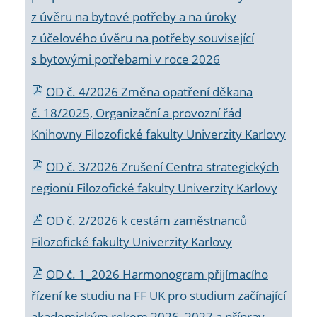
z úvěru na bytové potřeby a na úroky
z účelového úvěru na potřeby související
s bytovými potřebami v roce 2026
OD č. 4/2026 Změna opatření děkana
č. 18/2025, Organizační a provozní řád
Knihovny Filozofické fakulty Univerzity Karlovy
OD č. 3/2026 Zrušení Centra strategických
regionů Filozofické fakulty Univerzity Karlovy
OD č. 2/2026 k
cestám zaměstnanců
Filozofické fakulty Univerzity Karlovy
OD č. 1_2026 Harmonogram přijímacího
řízení ke studiu na FF UK pro studium začínající
akademickým rokem 2026_2027 a příprav