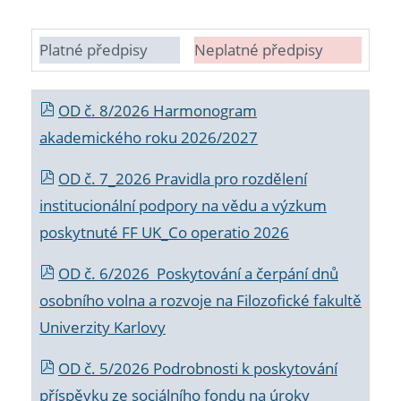
Platné předpisy
Neplatné předpisy
OD č. 8/2026 Harmonogram
akademického roku 2026/2027
OD č. 7_2026 Pravidla pro rozdělení
institucionální podpory na vědu a výzkum
poskytnuté FF UK_Co operatio 2026
OD č. 6/2026 Poskytování a čerpání dnů
osobního volna a rozvoje na Filozofické fakultě
Univerzity Karlovy
OD č. 5/2026 Podrobnosti k poskytování
příspěvku ze sociálního fondu na úroky