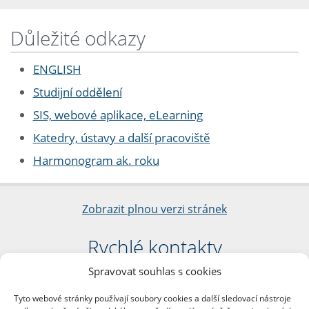
Důležité odkazy
ENGLISH
Studijní oddělení
SIS, webové aplikace, eLearning
Katedry, ústavy a další pracoviště
Harmonogram ak. roku
Zobrazit plnou verzi stránek
Rychlé kontakty
Spravovat souhlas s cookies
Filozofická fakulta
Univerzita Karlova
Tyto webové stránky používají soubory cookies a další sledovací nástroje
nám. Jana Palacha 1/2