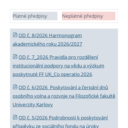
Platné předpisy
Neplatné předpisy
OD č. 8/2026 Harmonogram
akademického roku 2026/2027
OD č. 7_2026 Pravidla pro rozdělení
institucionální podpory na vědu a výzkum
poskytnuté FF UK_Co operatio 2026
OD č. 6/2026 Poskytování a čerpání dnů
osobního volna a rozvoje na Filozofické fakultě
Univerzity Karlovy
OD č. 5/2026 Podrobnosti k poskytování
příspěvku ze sociálního fondu na úroky