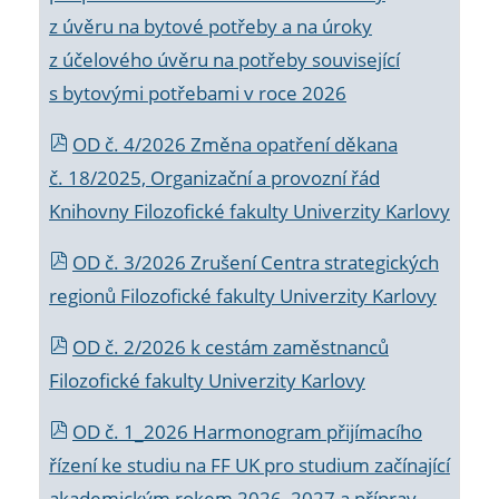
z úvěru na bytové potřeby a na úroky
z účelového úvěru na potřeby související
s bytovými potřebami v roce 2026
OD č. 4/2026 Změna opatření děkana
č. 18/2025, Organizační a provozní řád
Knihovny Filozofické fakulty Univerzity Karlovy
OD č. 3/2026 Zrušení Centra strategických
regionů Filozofické fakulty Univerzity Karlovy
OD č. 2/2026 k
cestám zaměstnanců
Filozofické fakulty Univerzity Karlovy
OD č. 1_2026 Harmonogram přijímacího
řízení ke studiu na FF UK pro studium začínající
akademickým rokem 2026_2027 a příprav