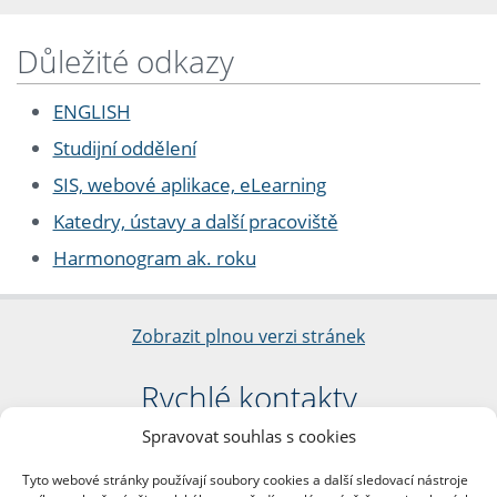
Důležité odkazy
ENGLISH
Studijní oddělení
SIS, webové aplikace, eLearning
Katedry, ústavy a další pracoviště
Harmonogram ak. roku
Zobrazit plnou verzi stránek
Rychlé kontakty
Spravovat souhlas s cookies
Filozofická fakulta
Univerzita Karlova
Tyto webové stránky používají soubory cookies a další sledovací nástroje
nám. Jana Palacha 1/2