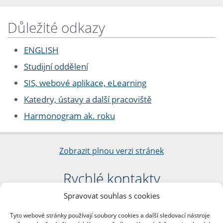
Důležité odkazy
ENGLISH
Studijní oddělení
SIS, webové aplikace, eLearning
Katedry, ústavy a další pracoviště
Harmonogram ak. roku
Zobrazit plnou verzi stránek
Rychlé kontakty
Spravovat souhlas s cookies
Filozofická fakulta
Univerzita Karlova
Tyto webové stránky používají soubory cookies a další sledovací nástroje
nám. Jana Palacha 1/2