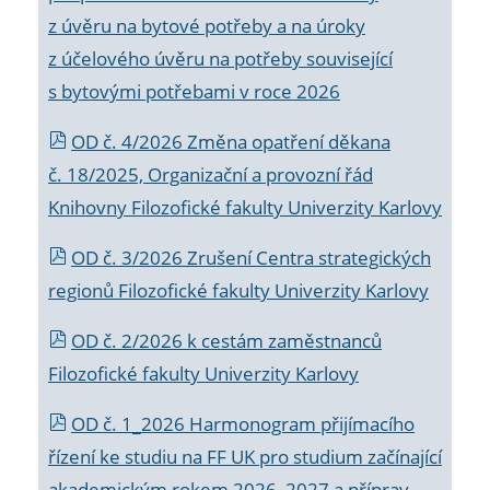
z úvěru na bytové potřeby a na úroky
z účelového úvěru na potřeby související
s bytovými potřebami v roce 2026
OD č. 4/2026 Změna opatření děkana
č. 18/2025, Organizační a provozní řád
Knihovny Filozofické fakulty Univerzity Karlovy
OD č. 3/2026 Zrušení Centra strategických
regionů Filozofické fakulty Univerzity Karlovy
OD č. 2/2026 k
cestám zaměstnanců
Filozofické fakulty Univerzity Karlovy
OD č. 1_2026 Harmonogram přijímacího
řízení ke studiu na FF UK pro studium začínající
akademickým rokem 2026_2027 a příprav