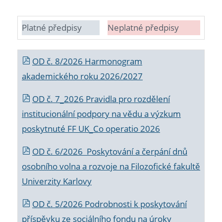
Platné předpisy
Neplatné předpisy
OD č. 8/2026 Harmonogram
akademického roku 2026/2027
OD č. 7_2026 Pravidla pro rozdělení
institucionální podpory na vědu a výzkum
poskytnuté FF UK_Co operatio 2026
OD č. 6/2026 Poskytování a čerpání dnů
osobního volna a rozvoje na Filozofické fakultě
Univerzity Karlovy
OD č. 5/2026 Podrobnosti k poskytování
příspěvku ze sociálního fondu na úroky