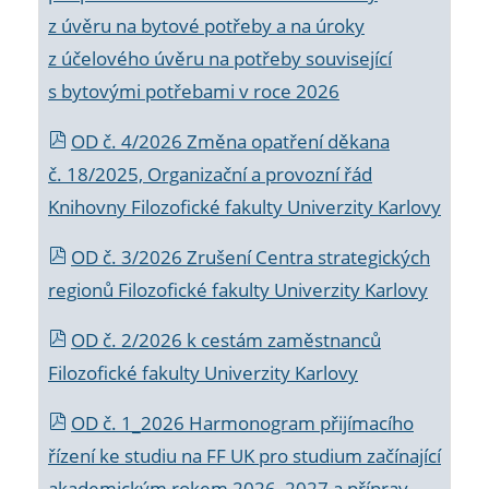
z úvěru na bytové potřeby a na úroky
z účelového úvěru na potřeby související
s bytovými potřebami v roce 2026
OD č. 4/2026 Změna opatření děkana
č. 18/2025, Organizační a provozní řád
Knihovny Filozofické fakulty Univerzity Karlovy
OD č. 3/2026 Zrušení Centra strategických
regionů Filozofické fakulty Univerzity Karlovy
OD č. 2/2026 k
cestám zaměstnanců
Filozofické fakulty Univerzity Karlovy
OD č. 1_2026 Harmonogram přijímacího
řízení ke studiu na FF UK pro studium začínající
akademickým rokem 2026_2027 a příprav