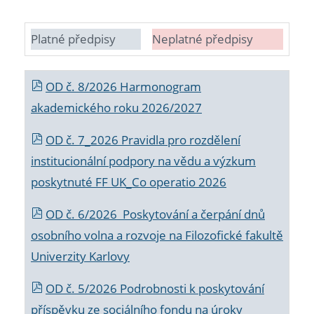
Platné předpisy
Neplatné předpisy
OD č. 8/2026 Harmonogram
akademického roku 2026/2027
OD č. 7_2026 Pravidla pro rozdělení
institucionální podpory na vědu a výzkum
poskytnuté FF UK_Co operatio 2026
OD č. 6/2026 Poskytování a čerpání dnů
osobního volna a rozvoje na Filozofické fakultě
Univerzity Karlovy
OD č. 5/2026 Podrobnosti k poskytování
příspěvku ze sociálního fondu na úroky