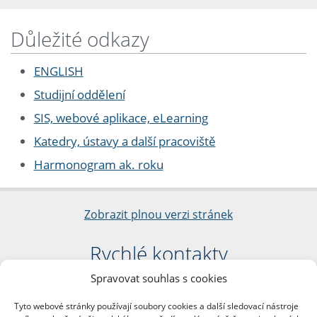
Důležité odkazy
ENGLISH
Studijní oddělení
SIS, webové aplikace, eLearning
Katedry, ústavy a další pracoviště
Harmonogram ak. roku
Zobrazit plnou verzi stránek
Rychlé kontakty
Spravovat souhlas s cookies
Filozofická fakulta
Univerzita Karlova
Tyto webové stránky používají soubory cookies a další sledovací nástroje
nám. Jana Palacha 1/2