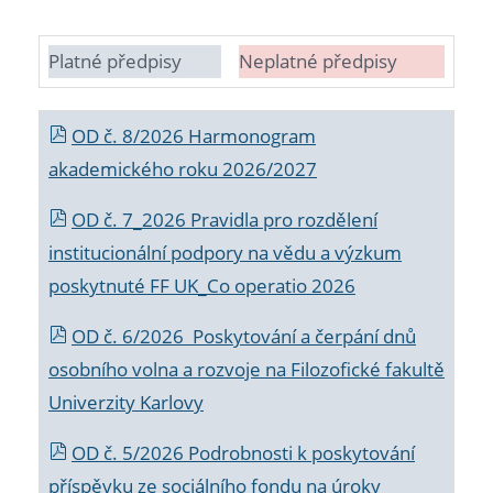
Platné předpisy
Neplatné předpisy
OD č. 8/2026 Harmonogram
akademického roku 2026/2027
OD č. 7_2026 Pravidla pro rozdělení
institucionální podpory na vědu a výzkum
poskytnuté FF UK_Co operatio 2026
OD č. 6/2026 Poskytování a čerpání dnů
osobního volna a rozvoje na Filozofické fakultě
Univerzity Karlovy
OD č. 5/2026 Podrobnosti k poskytování
příspěvku ze sociálního fondu na úroky