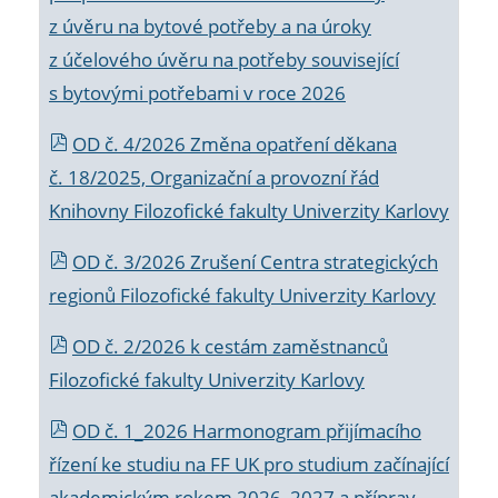
z úvěru na bytové potřeby a na úroky
z účelového úvěru na potřeby související
s bytovými potřebami v roce 2026
OD č. 4/2026 Změna opatření děkana
č. 18/2025, Organizační a provozní řád
Knihovny Filozofické fakulty Univerzity Karlovy
OD č. 3/2026 Zrušení Centra strategických
regionů Filozofické fakulty Univerzity Karlovy
OD č. 2/2026 k
cestám zaměstnanců
Filozofické fakulty Univerzity Karlovy
OD č. 1_2026 Harmonogram přijímacího
řízení ke studiu na FF UK pro studium začínající
akademickým rokem 2026_2027 a příprav