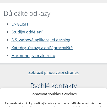
Důležité odkazy
ENGLISH
Studijní oddělení
SIS, webové aplikace, eLearning
Katedry, ústavy a další pracoviště
Harmonogram ak. roku
Zobrazit plnou verzi stránek
Rychlé kontakty
Spravovat souhlas s cookies
Filozofická fakulta
Univerzita Karlova
Tyto webové stránky používají soubory cookies a další sledovací nástroje
nám. Jana Palacha 1/2