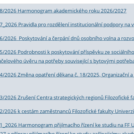
 8/2026 Harmonogram akademického roku 2026/2027
 7_2026 Pravidla pro rozdělení institucionální podpory n
6/2026 Poskytování a čerpání dnů osobního volna a rozvoje
 5/2026 Podrobnosti k poskytování příspěvku ze sociálníh
účelového úvěru na potřeby související s bytovými potřeb
 4/2026 Změna opatření děkana č. 18/2025, Organizační a p
3/2026 Zrušení Centra strategických regionů Filozofické f
 2/2026 k
cestám zaměstnanců Filozofické fakulty Univerzi
 1_2026 Harmonogram přijímacího řízení ke studiu na FF 
7 a příprav přijímacího řízení ke studiu začínajícímu 