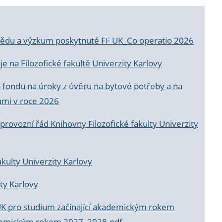
a vědu a výzkum poskytnuté FF UK_Co operatio 2026
 na Filozofické fakultě Univerzity Karlovy
o fondu na úroky z úvěru na bytové potřeby a na
ami v roce 2026
rovozní řád Knihovny Filozofické fakulty Univerzity
akulty Univerzity Karlovy
ty Karlovy
UK pro studium začínající akademickým rokem
akademickým rokem 2027_2028.pdf