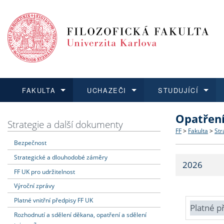
FAKULTA
UCHAZEČI
STUDUJÍCÍ
Opatřen
FAKULTA
UCHAZEČI
STUDUJÍCÍ
VĚDA A VÝZKUM
ZAHRANIČÍ
Struktura a
Co studova
Bakalářsk
O vědě a 
Aktuální n
Strategie a další dokumenty
FF
>
Fakulta
>
Str
Bezpečnost
Dozvědět se více
Podat přihlášku
Dozvědět se více
Dozvědět se více
Dozvědět se více
Strategie 
Učitelské 
Doktorské
Akademické
Vyjíždějící
Strategické a dlouhodobé záměry
2026
Podpora a
Informace 
Rigorózní 
Granty a p
Přijíždějíc
FF UK pro udržitelnost
Výroční zprávy
Absolventi
Vyjíždějíc
Platné vnitřní předpisy FF UK
Platné p
Rozhodnutí a sdělení děkana, opatření a sdělení
Fakultní š