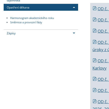
tajemníka
Opatření děkana
OD č.
Harmonogram akademického roku
OD č.
Směrnice a provozní řády
OD č. 
Zápisy
OD č.
úroky z 
OD č.
Karlovy
OD č. 
OD č.
OD č.
2026_202